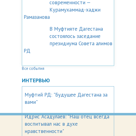
современности —
Курамухаммад-хаджи
Рамазанова
В Муфтияте Дагестана
состоялось заседание
президиума Совета алимов
РД
Все события
ИНТЕРВЬЮ
Муфтий РД: "Будущее Дагестана за
вами"
Идрис Асадулаев: "Наш отец всегда
воспитывал нас в духе
нравственности"