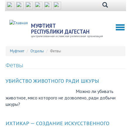
Перейти
к
основному
содержанию
МУФТИЯТ
Toggl
РЕСПУБЛИКИ ДАГЕСТАН
naviga
централизованная исламская религиозная организация
Муфтият
Отделы
Фетвы
Фетвы
УБИЙСТВО ЖИВОТНОГО РАДИ ШКУРЫ
Можно ли убивать
животное, мясо которого не дозволено, ради добычи
шкуры?
ИХТИКАР — СОЗДАНИЕ ИСКУССТВЕННОГО