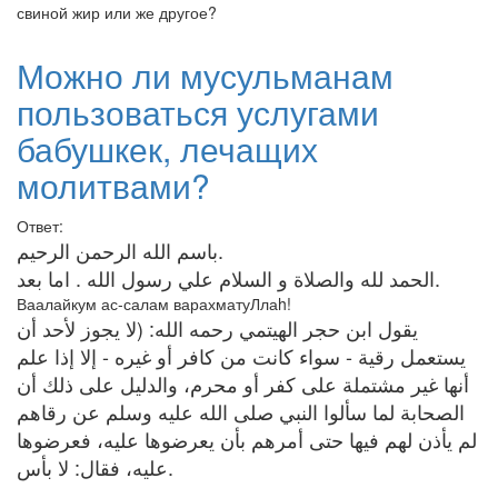
свиной жир или же другое?
Можно ли мусульманам
пользоваться услугами
бабушкек, лечащих
молитвами?
Ответ:
‎باسم الله الرحمن الرحيم.
‎الحمد لله والصلاة و السلام علي رسول الله . اما بعد.
Ваалайкум ас-салам варахматуЛлаh!
يستعمل رقية - سواء كانت من كافر أو غيره - إلا إذا علم
أنها غير مشتملة على كفر أو محرم، والدليل على ذلك أن
الصحابة لما سألوا النبي صلى الله عليه وسلم عن رقاهم
لم يأذن لهم فيها حتى أمرهم بأن يعرضوها عليه، فعرضوها
عليه، فقال: لا بأس.