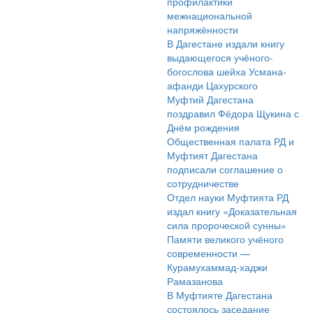
профилактики
межнациональной
напряжённости
В Дагестане издали книгу
выдающегося учёного-
богослова шейха Усмана-
афанди Цахурского
Муфтий Дагестана
поздравил Фёдора Щукина с
Днём рождения
Общественная палата РД и
Муфтият Дагестана
подписали соглашение о
сотрудничестве
Отдел науки Муфтията РД
издал книгу «Доказательная
сила пророческой сунны»
Памяти великого учёного
современности —
Курамухаммад-хаджи
Рамазанова
В Муфтияте Дагестана
состоялось заседание