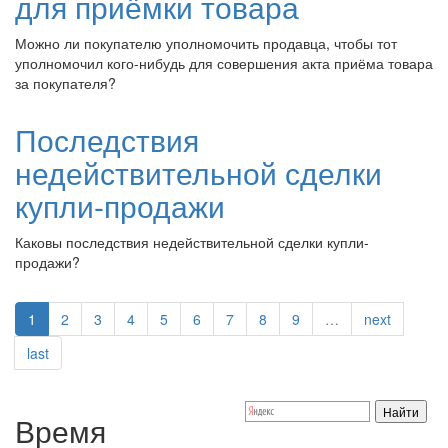
для приёмки товара
Можно ли покупателю уполномочить продавца, чтобы тот
уполномочил кого-нибудь для совершения акта приёма товара
за покупателя?
Последствия
недействительной сделки
купли-продажи
Каковы последствия недействительной сделки купли-
продажи?
1
2
3
4
5
6
7
8
9
…
next
last
Время