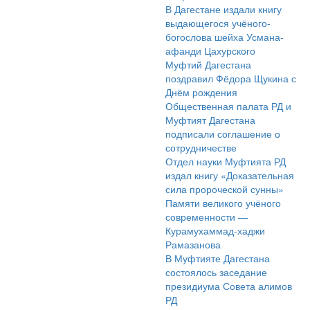
В Дагестане издали книгу
выдающегося учёного-
богослова шейха Усмана-
афанди Цахурского
Муфтий Дагестана
поздравил Фёдора Щукина с
Днём рождения
Общественная палата РД и
Муфтият Дагестана
подписали соглашение о
сотрудничестве
Отдел науки Муфтията РД
издал книгу «Доказательная
сила пророческой сунны»
Памяти великого учёного
современности —
Курамухаммад-хаджи
Рамазанова
В Муфтияте Дагестана
состоялось заседание
президиума Совета алимов
РД