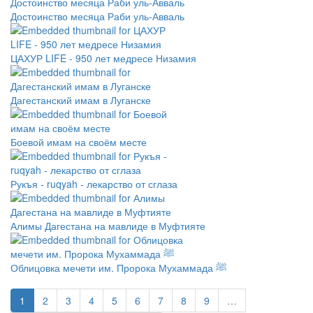
Достоинство месяца Раби уль-Авваль
ЦАХУР LIFE - 950 лет медресе Низамия
Дагестанский имам в Луганске
Боевой имам на своём месте
Рукъя - ruqyah - лекарство от сглаза
Алимы Дагестана на мавлиде в Муфтияте
Облицовка мечети им. Пророка Мухаммада ﷺ
1
2
3
4
5
6
7
8
9
…