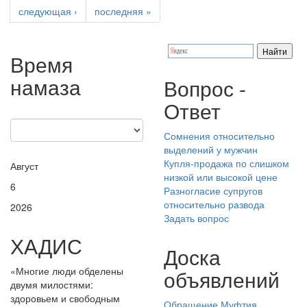
следующая ›
последняя »
Время
намаза
Вопрос -
Ответ
Сомнения относительно
выделений у мужчин
Купля-продажа по слишком
Август
низкой или высокой цене
6
Разногласие супругов
относительно развода
2026
Задать вопрос
ХАДИС
Доска
«Многие люди обделены
объявлений
двумя милостями:
здоровьем и свободным
Обращение Муфтия