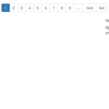
1
2
3
4
5
6
7
8
9
…
next
last
Н
РД
ул