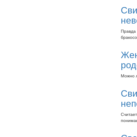
Сви
нев
Правда 
бракосо
Жен
род
Можно л
Сви
неп
Считает
понимаю