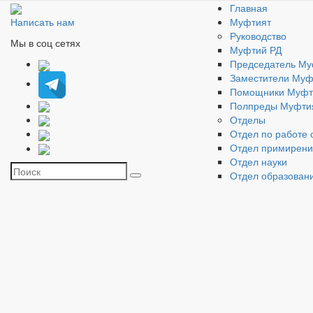
Главная
Муфтият
Написать нам
Руководство
Мы в соц сетях
Муфтий РД
Председатель Му
Заместители Муф
Помощники Муфт
Полпреды Муфти
Отделы
Отдел по работе 
Отдел примирен
Отдел науки
Отдел образован