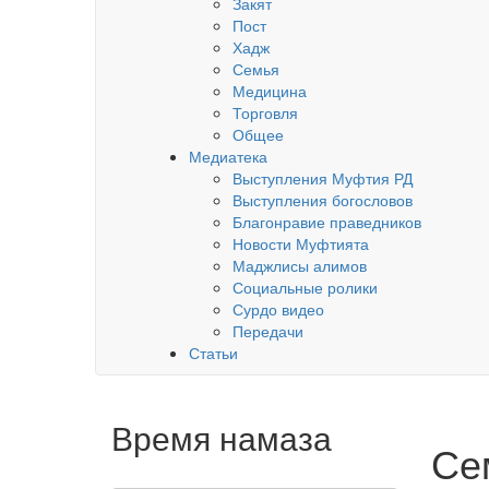
Закят
Пост
Хадж
Семья
Медицина
Торговля
Общее
Медиатека
Выступления Муфтия РД
Выступления богословов
Благонравие праведников
Новости Муфтията
Маджлисы алимов
Социальные ролики
Сурдо видео
Передачи
Статьи
Время намаза
Се