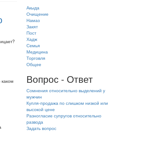
Акыда
Очищение
о
Намаз
Закят
Пост
Хадж
рицает?
Семья
Медицина
Торговля
Общее
Вопрос - Ответ
 каком
Сомнения относительно выделений у
мужчин
Купля-продажа по слишком низкой или
высокой цене
Разногласие супругов относительно
развода
а
Задать вопрос