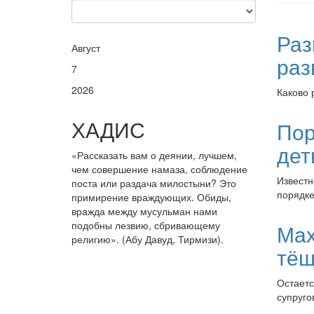
Раз
Август
раз
7
2026
Каково 
ХАДИС
Пор
дет
«Рассказать вам о деянии, лучшем,
чем совершение намаза, соблюдение
Известн
поста или раздача милостыни? Это
порядке
примирение враждующих. Обиды,
вражда между мусульман нами
подобны лезвию, сбривающему
Мах
религию». (Абу Давуд, Тирмизи).
тёщ
Остаетс
супруго