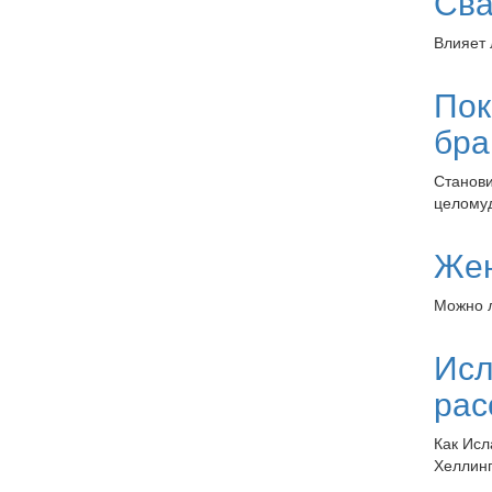
Сва
Влияет 
Пок
бра
Станови
целому
Жен
Можно л
Исл
рас
Как Исл
Хеллинг