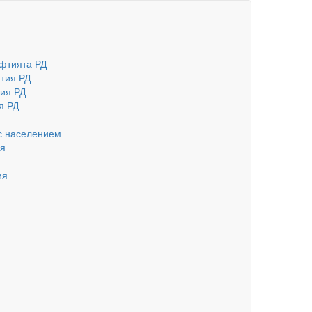
фтията РД
тия РД
ия РД
я РД
с населением
ия
ия