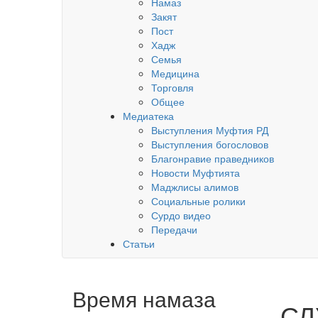
Намаз
Закят
Пост
Хадж
Семья
Медицина
Торговля
Общее
Медиатека
Выступления Муфтия РД
Выступления богословов
Благонравие праведников
Новости Муфтията
Маджлисы алимов
Социальные ролики
Сурдо видео
Передачи
Статьи
Время намаза
СЛ