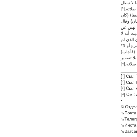
ﺎ ﻻ ﺗﺒﻄﻞ
ﺻﻼﺗﻪ.[³]
يقا) {كان
ان} وقال
 نهين عن
ث أنه لا
 الذي لم
ع أو لا؟
(فأجاب) بقوله ليس في الحديث التصريح بانكشاف عوراتهم بل بخشية انكشاف شيء منها وأنه
لا تقصير
اته.[⁴
______
[¹] См.
[²] См.:
[³] Cм.:
[⁴] Cм.:
•———
©️ Отде
↘️Почта
↘️Телег
↘️Инста
↘️Ватса