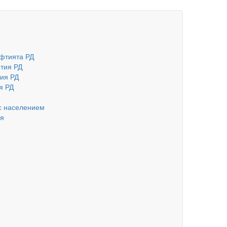
фтията РД
тия РД
ия РД
я РД
с населением
ия