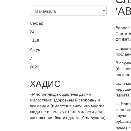
‘А
Сафар
Вопрос
24
Портитс
ОТВЕТ:
1448
С имене
Август
послан
7
В случа
2026
(без по
если ег
ХАДИС
Если мо
нарушае
«Многие люди обделены двумя
‘аврата 
милостями: здоровьем и свободным
— Напри
временем (имеется в виду, что многие
зная, ч
люди не используют эти милости для
случае,
совершения благих дел)».(Аль-Бухари)
рубашку
намаз н