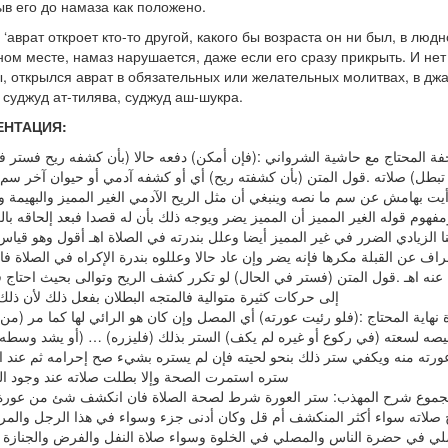
ыв его до намаза как положено.
 ‘аврат откроет кто-то другой, какого бы возраста он ни был, в люд
ом месте, намаз нарушается, даже если его сразу прикрыть. И нет
, открылся аврат в обязательных или желательных молитвах, в джа
 суджуд ат-тилява, суджуд аш-шукра.
ЕНТАЦИЯ:
تحفة المحتاج مع حاشية الشرواني :(فإن أمكن) دفعه حالا (بأن كشفه ريح فستر 
ل) صلاته .قول المتن (بأن كشفته ريح) أي أو كشفه آدمي أو حيوان آخر سم وعب
ت بهامش عن سم ما نصه وينبغي أن مثل الريح الآدمي الغير المميز والبهيمة و
ومفهوم قوله الغير المميز أن المميز يضر ويوجه ذلك بأن له قصدا فبعد إلحاقه با
 الزيادي الضرر في غير المميز أيضا وعلل بندرته في الصلاة اهـ أقول وهو قياس 
راف عن القبلة مكرها فإنه يضر وإن عاد حالا وعللوه بندرة الإكراه في الصلاة فا
 عنه اهـ .قول المتن (فستر في الحال) لو تكرر كشف الريح وتوالى بحيث احتاج 
إلى حركات كثيرة متوالية فالمتجه البطلان بفعل ذلك لأن ذلك نا]
 نهاية المحتاج :(فلو رئيت عورته) أي المصل وإن كان هو الرائي لها كما مر (من 
صه لسعته (في ركوع أو غيره لم يكف) الستر بذلك (فليزره) … (أو يشد وسط
عورته منه ويكفي ستر ذلك بنحو لحيته فإن لم يستره بشيء صح إحرامه ثم عند ا
ستره استمرت الصحة وإلا بطلت صلاته عند وجود الم]
مجموع شرح المهذب: ستر العورة شرط لصحة الصلاة فان انكشف شئ من عورة
 صلاته سواء أكثر المنكشف أم قل وكان أدنى جزء وسواء في هذا الرجل والمر
لي في حضرة الناس والمصلي في الخلوة وسواء صلاة النفل والفرض والجنازة