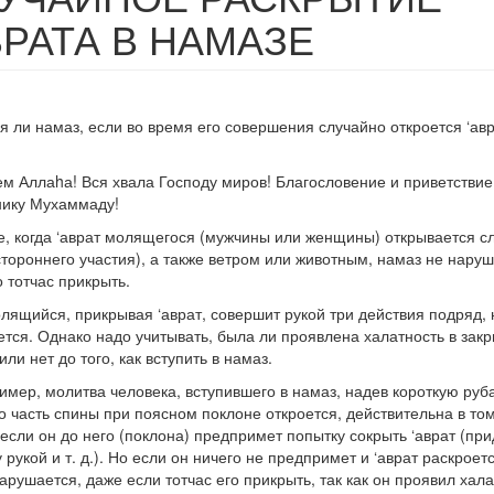
ВРАТА В НАМАЗЕ
:
я ли намаз, если во время его совершения случайно откроется ‘ав
м Аллаhа! Вся хвала Господу миров! Благословение и приветствие
нику Мухаммаду!
е, когда ‘аврат молящегося (мужчины или женщины) открывается с
стороннего участия), а также ветром или животным, намаз не наруш
о тотчас прикрыть.
лящийся, прикрывая ‘аврат, совершит рукой три действия подряд,
тся. Однако надо учитывать, была ли проявлена халатность в зак
или нет до того, как вступить в намаз.
мер, молитва человека, вступившего в намаз, надев короткую руб
то часть спины при поясном поклоне откроется, действительна в то
 если он до него (поклона) предпримет попытку сокрыть ‘аврат (пр
 рукой и т. д.). Но если он ничего не предпримет и ‘аврат раскроетс
арушается, даже если тотчас его прикрыть, так как он проявил хала