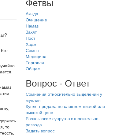
Фетвы
Акыда
Очищение
Намаз
Закят
рат?
Пост
Хадж
 Его
Семья
Медицина
Торговля
лучайно
Общее
ается,
Вопрос - Ответ
 намаз
рытии
Сомнения относительно выделений у
мужчин
Купля-продажа по слишком низкой или
ашку,
высокой цене
м
Разногласие супругов относительно
идержать
развода
я, то
Задать вопрос
тность,