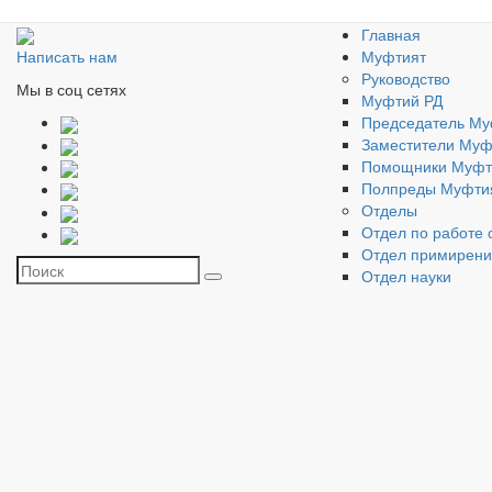
Главная
Муфтият
Написать нам
Руководство
Мы в соц сетях
Муфтий РД
Председатель Му
Заместители Муф
Помощники Муфт
Полпреды Муфти
Отделы
Отдел по работе 
Отдел примирен
Отдел науки