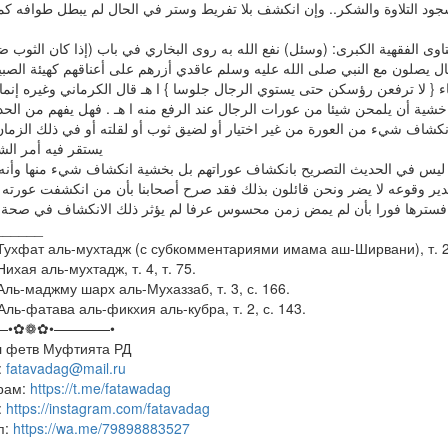
ود التلاوة والشكر.. ﻭﺇﻥ اﻧﻜﺸﻒ ﺑﻼ ﺗﻔﺮﻳﻂ ﻭﺳﺘﺮ ﻓﻲ اﻟﺤﺎﻝ ﻟﻢ ﻳﺒﻄﻞ ﻃﻮاﻓﻪ ﻛﻤ
تاوى الفقهية الكبرى: (وسئل) نفع الله به روى البخاري في باب (إذا كان الثوب ض
ل يصلون مع النبي صلى الله عليه وسلم عاقدي أزرهم على أعناقهم كهيئة الصبي
ء { لا ترفعن رؤسكن حتى يستوي الرجال جلوسا } ا هـ قال الكرماني وغيره إنما
خشية أن يلمحن شيئا من عورات الرجال عند الرفع منه ا هـ . فهل يفهم من الحدي
نكشاف شيء من العورة من غير اختيار أو لضيق ثوب أو لقلته أو في ذلك الزمان
يستقر فيه أمر الشر
دير وقوعه لا يضر ونحن قائلون بذلك فقد صرح أصحابنا بأن من انكشفت عورته ب
فسترها فورا بأن لم يمض زمن محسوس عرفا لم يؤثر ذلك الانكشاف في صحة صل]
______
: Тухфат аль-мухтадж (с субкомментариями имама аш-Ширвани), т. 2,
 Нихая аль-мухтадж, т. 4, т. 75.
 Аль-маджму шарх аль-Мухаззаб, т. 3, с. 166.
 Аль-фатава аль-фикхия аль-кубра, т. 2, с. 143.
—•✿❁✿•————•
л фетв Муфтията РД
:
fatavadag@mail.ru
рам:
https://t.me/fatawadag
:
https://instagram.com/fatavadag
п:
https://wa.me/79898883527