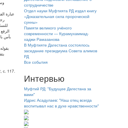
وسج
сотрудничестве
Отдел науки Муфтията РД издал книгу
عبارة الف
«Доказательная сила пророческой
رجا
сунны»
للنسا
Памяти великого учёного
الرفع 
современности — Курамухаммад-
بأس با
хаджи Рамазанова
В Муфтияте Дагестана состоялось
заседание президиума Совета алимов
بتق
РД
Все события
 с. 117.
Интервью
Муфтий РД: "Будущее Дагестана за
вами"
Идрис Асадулаев: "Наш отец всегда
воспитывал нас в духе нравственности"