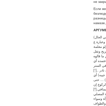
не закр
Если же
безлюдн
разницы
намазе,
АРГУМ
في الحال
… (ارة ع
لو معلمة
لريح ونقل
ما قالوه
عتمده أي
في الستر
در ..[¹
جيبه) أي
ه) … حتى
لركوع إن
نافي.[²
 المصلي
أة وسواء
 والطواف