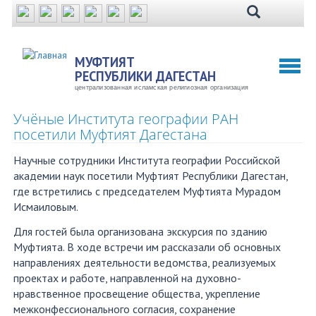
Перейти
к
основному
содержанию
МУФТИЯТ
Toggl
РЕСПУБЛИКИ ДАГЕСТАН
naviga
централизованная исламская религиозная организация
Учёные Института географии РАН
посетили Муфтият Дагестана
Научные сотрудники Института географии Российской
академии наук посетили Муфтият Республики Дагестан,
где встретились с председателем Муфтията Мурадом
Исмаиловым.
Для гостей была организована экскурсия по зданию
Муфтията. В ходе встречи им рассказали об основных
направлениях деятельности ведомства, реализуемых
проектах и работе, направленной на духовно-
нравственное просвещение общества, укрепление
межконфессионального согласия, сохранение