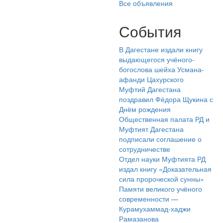
Все объявления
События
В Дагестане издали книгу
выдающегося учёного-
богослова шейха Усмана-
афанди Цахурского
Муфтий Дагестана
поздравил Фёдора Щукина с
Днём рождения
Общественная палата РД и
Муфтият Дагестана
подписали соглашение о
сотрудничестве
Отдел науки Муфтията РД
издал книгу «Доказательная
сила пророческой сунны»
Памяти великого учёного
современности —
Курамухаммад-хаджи
Рамазанова