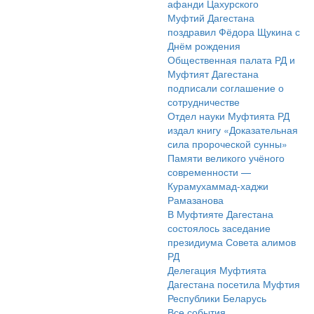
афанди Цахурского
Муфтий Дагестана
поздравил Фёдора Щукина с
Днём рождения
Общественная палата РД и
Муфтият Дагестана
подписали соглашение о
сотрудничестве
Отдел науки Муфтията РД
издал книгу «Доказательная
сила пророческой сунны»
Памяти великого учёного
современности —
Курамухаммад-хаджи
Рамазанова
В Муфтияте Дагестана
состоялось заседание
президиума Совета алимов
РД
Делегация Муфтията
Дагестана посетила Муфтия
Республики Беларусь
Все события