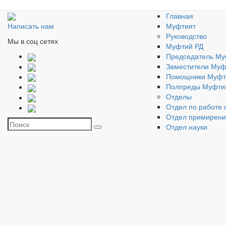
Главная
Муфтият
Написать нам
Руководство
Мы в соц сетях
Муфтий РД
Председатель Му
Заместители Муф
Помощники Муфт
Полпреды Муфти
Отделы
Отдел по работе 
Отдел примирен
Отдел науки