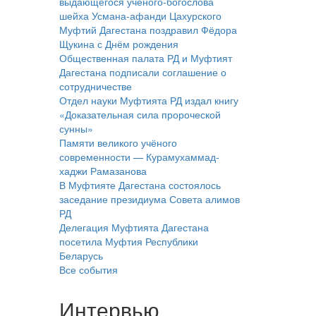
выдающегося учёного-богослова
шейха Усмана-афанди Цахурского
Муфтий Дагестана поздравил Фёдора
Щукина с Днём рождения
Общественная палата РД и Муфтият
Дагестана подписали соглашение о
сотрудничестве
Отдел науки Муфтията РД издал книгу
«Доказательная сила пророческой
сунны»
Памяти великого учёного
современности — Курамухаммад-
хаджи Рамазанова
В Муфтияте Дагестана состоялось
заседание президиума Совета алимов
РД
Делегация Муфтията Дагестана
посетила Муфтия Республики
Беларусь
Все события
Интервью