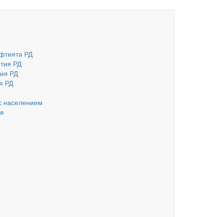
фтията РД
тия РД
ия РД
я РД
с населением
ия