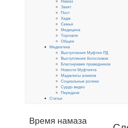
Намаз
Закят
Пост
Хадж
Семья
Медицина
Торговля
Общее
Медиатека
Выступления Муфтия РД
Выступления богословов
Благонравие праведников
Новости Муфтията
Маджлисы алимов
Социальные ролики
Сурдо видео
Передачи
Статьи
Время намаза
Сле