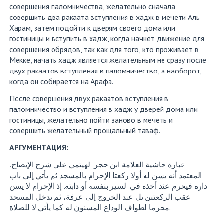
совершения паломничества, желательно сначала
совершить два ракаата вступления в хадж в мечети Аль-
Харам, затем подойти к дверям своего дома или
гостиницы и вступить в хадж, когда начнёт движение для
совершения обрядов, так как для того, кто проживает в
Мекке, начать хадж является желательным не сразу после
двух ракаатов вступления в паломничество, а наоборот,
когда он собирается на Арафа.
После совершения двух ракаатов вступления в
паломничество и вступления в хадж у дверей дома или
гостиницы, желательно пойти заново в мечеть и
совершить желательный прощальный таваф.
АРГУМЕНТАЦИЯ:
عبارة حاشية العلامة ابن حجر الهيتمي على شرح الإيضاح:
المعتمد أنه يسن له أولا ركعتا الإحرام بالمسجد ثم يأتي إلى باب
داره فيحرم عند أخذه في السير بنفسه أو دابته. إذ الإحرام لا يسن
عقب الركعتين بل عند الخروج إلى عرفة، ثم يدخل المسجد
محرما لطواف الوداع المسنون له كما يأتي لا للصلاة.