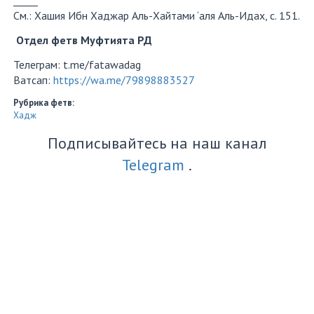
_____
См.: Хашия Ибн Хаджар Аль-Хайтами ‘аля Аль-Идах, с. 151.
Отдел фетв Муфтията РД
Телеграм: t.me/fatawadag
Ватсап:
https://wa.me/79898883527
Рубрика фетв:
Хадж
Подписывайтесь на наш канал
Telegram
.