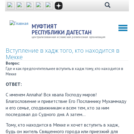
Перейти
к
основному
содержанию
МУФТИЯТ
Toggl
РЕСПУБЛИКИ ДАГЕСТАН
naviga
централизованная исламская религиозная организация
Вступление в хадж того, кто находится в
Мекке
Вопрос:
Где и как предпочтительнее вступить в хадж тому, кто находится в
Мекке
ОТВЕТ:
С именем Аллаhа! Вся хвала Господу миров!
Благословение и приветствие Его Посланнику Мухаммаду
и его семье, сподвижникам и всем тем, кто за ним
последовал до Судного дня. А затем…
Тому, кто находится в Мекке и хочет вступить в хадж,
будь он житель Священного города или приезжий для