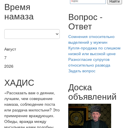
Время
намаза
Вопрос -
Ответ
Сомнения относительно
выделений у мужчин
Купля-продажа по слишком
Август
низкой или высокой цене
7
Разногласие супругов
относительно развода
2026
Задать вопрос
ХАДИС
Доска
«Рассказать вам о деянии,
объявлений
лучшем, чем совершение
намаза, соблюдение поста
или раздача милостыни? Это
примирение враждующих.
Обиды, вражда между
мусульман нами подобны