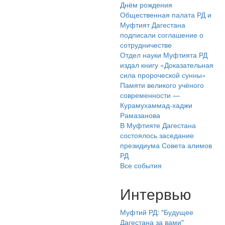
Днём рождения
Общественная палата РД и
Муфтият Дагестана
подписали соглашение о
сотрудничестве
Отдел науки Муфтията РД
издал книгу «Доказательная
сила пророческой сунны»
Памяти великого учёного
современности —
Курамухаммад-хаджи
Рамазанова
В Муфтияте Дагестана
состоялось заседание
президиума Совета алимов
РД
Все события
Интервью
Муфтий РД: "Будущее
Дагестана за вами"