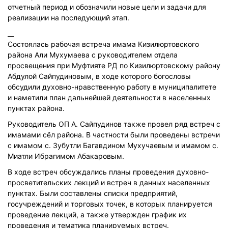
отчетный период и обозначили новые цели и задачи для
реализации на последующий этап.
__
Состоялась рабочая встреча имама Кизилюртовского
района Али Мухумаева с руководителем отдела
просвещения при Муфтияте РД по Кизилюртовскому району
Абдулой Сайпудиновым, в ходе которого богословы
обсудили духовно-нравственную работу в муниципалитете
и наметили план дальнейшей деятельности в населенных
пунктах района.
Руководитель ОП А. Сайпудинов также провел ряд встреч с
имамами сёл района. В частности были проведены встречи
с имамом с. Зубутли Багавдином Мухучаевым и имамом с.
Миатли Ибрагимом Абакаровым.
В ходе встреч обсуждались планы проведения духовно-
просветительских лекций и встреч в данных населенных
пунктах. Были составлены списки предприятий,
госучреждений и торговых точек, в которых планируется
проведение лекций, а также утвержден график их
проведения и тематика планируемых встреч.