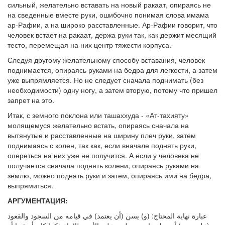
сильный, желательно вставать на новый ракаат, опираясь не
на сведенные вместе руки, ошибочно понимая слова имама
ар-Рафии, а на широко расставленные. Ар-Рафии говорит, что
человек встает на ракаат, держа руки так, как держит месящий
тесто, перемещая на них центр тяжести корпуса.
Следуя другому желательному способу вставания, человек
поднимается, опираясь руками на бедра для легкости, а затем
уже выпрямляется. Но не следует сначала поднимать (без
необходимости) одну ногу, а затем вторую, потому что пришел
запрет на это.
Итак, с земного поклона или ташаххуда - «Ат-тахияту»
молящемуся желательно встать, опираясь сначала на
вытянутые и расставленные на ширину плеч руки, затем
поднимаясь с колен, так как, если вначале поднять руки,
опереться на них уже не получится. А если у человека не
получается сначала поднять колени, опираясь руками на
землю, можно поднять руки и затем, опираясь ими на бедра,
выпрямиться.
АРГУМЕНТАЦИЯ:
عبارة نهاية المحتاج: (و) يسن (أن يعتمد) في قيامه من السجود والقعود