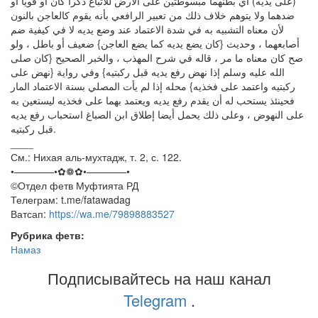
(على يديه) أي بطنهما مبسوطتين على الأرض للاتباع ذكرا كان أو قويا أو
ضدهما ولا يتوهم خلاف ذلك من تعبير الرافعي بأنه يقوم كالعاجن بالنون
لأن معناه التشبيه به في شدة الاعتماد عند وضع يديه لا في كيفية ضم
أصابعهما ، وحديث {كان يضع يديه كما يضع العاجن} ضعيف أو باطل ، ولو
صح كان معناه ما مر ، قاله في شرح المهذب ، والخبر الصحيح {كان صلى
الله عليه وسلم إذا نهض رفع يديه قبل ركبتيه} وفي رواية {نهض على
ركبتيه واعتمد على فخذيه} محله إذا لم يأت المصلي بسنة الاعتماد المار
فحينئذ يستحب له أن يقدم رفع يديه ويعتمد بهما على فخذيه ليستعين به
على النهوض ، وعلى ذلك يحمل أيضا إطلاق ابن الصباغ استحباب رفع يديه
قبل ركبتيه.
____
См.: Нихая аль-мухтадж, т. 2, с. 122.
•————•✿❁✿•————•
©️Отдел фетв Муфтията РД
Телеграм: t.me/fatawadag
Ватсап:
https://wa.me/79898883527
Рубрика фетв:
Намаз
Подписывайтесь на наш канал
Telegram
.