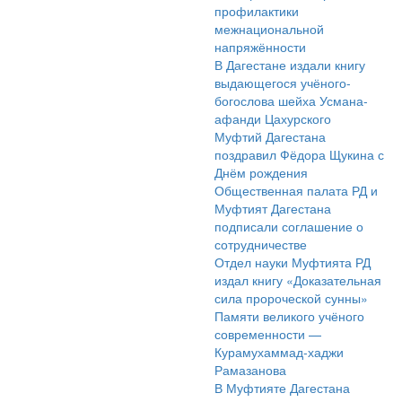
профилактики
межнациональной
напряжённости
В Дагестане издали книгу
выдающегося учёного-
богослова шейха Усмана-
афанди Цахурского
Муфтий Дагестана
поздравил Фёдора Щукина с
Днём рождения
Общественная палата РД и
Муфтият Дагестана
подписали соглашение о
сотрудничестве
Отдел науки Муфтията РД
издал книгу «Доказательная
сила пророческой сунны»
Памяти великого учёного
современности —
Курамухаммад-хаджи
Рамазанова
В Муфтияте Дагестана