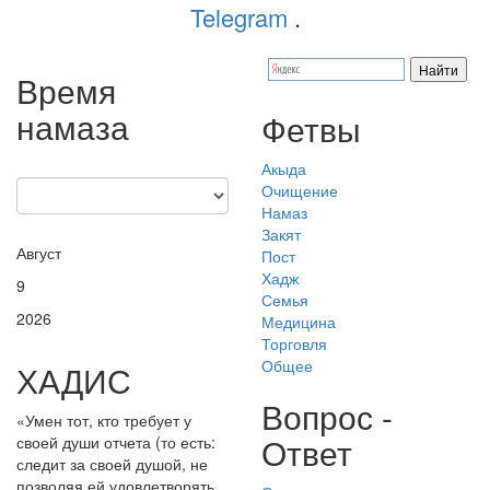
Telegram
.
Время
намаза
Фетвы
Акыда
Очищение
Намаз
Закят
Август
Пост
Хадж
9
Семья
2026
Медицина
Торговля
Общее
ХАДИС
Вопрос -
«Умен тот, кто требует у
Ответ
своей души отчета (то есть:
следит за своей душой, не
позволяя ей удовлетворять