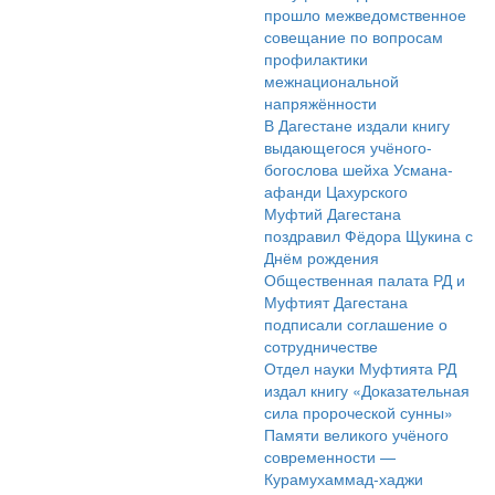
прошло межведомственное
совещание по вопросам
профилактики
межнациональной
напряжённости
В Дагестане издали книгу
выдающегося учёного-
богослова шейха Усмана-
афанди Цахурского
Муфтий Дагестана
поздравил Фёдора Щукина с
Днём рождения
Общественная палата РД и
Муфтият Дагестана
подписали соглашение о
сотрудничестве
Отдел науки Муфтията РД
издал книгу «Доказательная
сила пророческой сунны»
Памяти великого учёного
современности —
Курамухаммад-хаджи