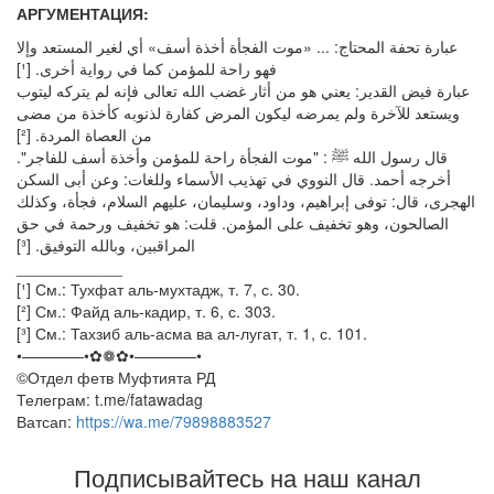
АРГУМЕНТАЦИЯ:
عبارة تحفة المحتاج: ... «موت الفجأة أخذة أسف» أي لغير المستعد وإلا
فهو راحة للمؤمن كما في رواية أخرى. [¹]
عبارة فيض القدير: يعني هو من أثار غضب الله تعالى فإنه لم يتركه ليتوب
ويستعد للآخرة ولم يمرضه ليكون المرض كفارة لذنوبه كأخذة من مضى
من العصاة المردة. [²]
قال رسول الله ﷺ : "موت الفجأة راحة للمؤمن وأخذة أسف للفاجر".
أخرجه أحمد. قال النووي في تهذيب الأسماء وللغات: وعن أبى السكن
الهجرى، قال: توفى إبراهيم، وداود، وسليمان، عليهم السلام، فجأة، وكذلك
الصالحون، وهو تخفيف على المؤمن. قلت: هو تخفيف ورحمة في حق
المراقبين، وبالله التوفيق. [³]
____________
[¹] См.: Тухфат аль-мухтадж, т. 7, с. 30.
[²] См.: Файд аль-кадир, т. 6, с. 303.
[³] См.: Тахзиб аль-асма ва ал-лугат, т. 1, с. 101.
•————•✿❁✿•————•
©️Отдел фетв Муфтията РД
Телеграм: t.me/fatawadag
Ватсап:
https://wa.me/79898883527
Подписывайтесь на наш канал