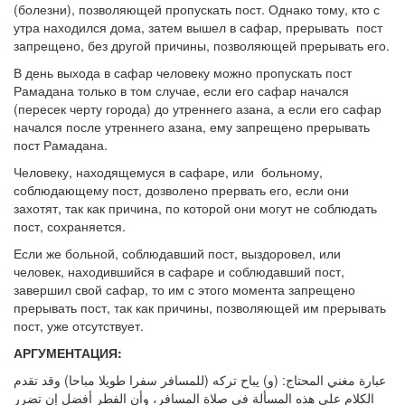
(болезни), позволяющей пропускать пост. Однако тому, кто с
утра находился дома, затем вышел в сафар, прерывать пост
запрещено, без другой причины, позволяющей прерывать его.
В день выхода в сафар человеку можно пропускать пост
Рамадана только в том случае, если его сафар начался
(пересек черту города) до утреннего азана, а если его сафар
начался после утреннего азана, ему запрещено прерывать
пост Рамадана.
Человеку, находящемуся в сафаре, или больному,
соблюдающему пост, дозволено прервать его, если они
захотят, так как причина, по которой они могут не соблюдать
пост, сохраняется.
Если же больной, соблюдавший пост, выздоровел, или
человек, находившийся в сафаре и соблюдавший пост,
завершил свой сафар, то им с этого момента запрещено
прерывать пост, так как причины, позволяющей им прерывать
пост, уже отсутствует.
АРГУМЕНТАЦИЯ:
عبارة مغني المحتاج: (و) يباح تركه (للمسافر سفرا طويلا مباحا) وقد تقدم
الكلام على هذه المسألة في صلاة المسافر، وأن الفطر أفضل إن تضرر