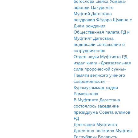
богослова шейха Усмана-
афанди Цахурского
Муфтий Дагестана
поздравил Фёдора Щукина с
Днём рождения
Общественная палата РД и
Муфтият Дагестана
подписали соглашение о
сотрудничестве
Отдел науки Муфтията РД
издал книгу «Доказательная
сила пророческой сунны»
Памяти великого учёного
современности —
Курамухаммад-хаджи
Рамазанова
В Муфтияте Дагестана
состоялось заседание
президиума Совета алимов
РД
Делегация Муфтията
Дагестана посетила Муфтия
Республики Беларусь