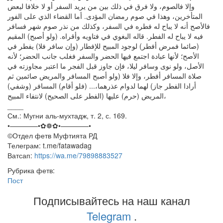
وإلا فالصوم، ولا فرق في ذلك بين من يريد السفر أو لا خلافا لبعض
المتأخرين، وهذا في صوم رمضان المؤدى. أما القضاء الذي على الفور
فالأصح أنه لا يباح له فطره في السفر، وكذلك من نذر صوم شهر فسافر
فيه لا يباح له الفطر. قاله البغوي في فتاويه وأقراه. (ولو أصبح) المقيم
(صائما فمرض أفطر) لوجود المبيح للإفطار (وإن سافر فلا) يفطر في
الأصح؛ لأنها عبادة اجتمع فيها الحضر والسفر فغلب جانب الحضر؛ لأنه
الأصل، ولو نوى وسافر ليلا، فإن جاوز قبل الفجر ما اعتبر مجاوزته في
صلاة المسافر أفطر، وإلا فلا (ولو أصبح المسافر والمريض صائمين ثم
أرادا الفطر جاز) لهما لدوام عذرهما،... (فلو أقام) المسافر (وشفي)
المريض (حرم) عليها (الفطر على الصحيح) لانتفاء المبيح،
____
См.: Мугни аль-мухтадж, т. 2, с. 169.
•————•✿❁✿•————•
©️Отдел фетв Муфтията РД
Телеграм: t.me/fatawadag
Ватсап:
https://wa.me/79898883527
Рубрика фетв:
Пост
Подписывайтесь на наш канал
Telegram
.