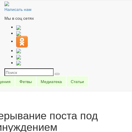
Написать нам
Мы в соц сетях
щения
Фетвы
Медиатека
Статьи
ерывание поста под
инуждением