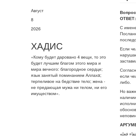
Август
Вопрос
ОТВЕТ:
8
С имене
2026
Посланн
последо
ХАДИС
Если че
нарушае
«Кому будет даровано 4 вещи, то это
застави
будет лучшим благом этого мира и
мира вечного: благородное сердце;
Согласн
язык занятый поминанием Аллахa;
если че
терпеливое на бедствие тело; жена -
либо.
не предающая мужа ни телом, ни его
Но важн
имуществом».
наличии
исполни
обоснов
неповин
АРГУМ
فاء فعله