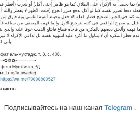
ه) بما يحصل به الإكراه على الطلاق كما هو ظاهر (حتى أكل) أو شرب (أفطر في
يفعله دفعا لضرر نفسه كما لو أكل لدفع ضرر الجوع (قلت الأظهر لا يفطر والله أع
نه كما في الخبر الصحيح فصار فعله كلا فعل وحينئذ أشبه الناسي وبه فارق من 
قيل لم يصرح الرافعي في كتبه بترجيح الأول وإنما فهمه المصنف من سياقه فأس
فهمه وألحق بعضهم بالمكره من فاجأه قطاع فابتلع الذهب خوفا عليه والذي يت
 فطر المكره أن لا يتناول ما أكره عليه لشهوة نفسه بل لداعي الإكراه لا غير 
يأتي في الطلاق.
фат аль-мухтадж, т. 3, с. 408.
—•✿❁✿•————•
 фетв Муфтията РД
м: t.me/fatawadag
:
https://wa.me/79898883527
а фетв:
Подписывайтесь на наш канал
Telegram
.