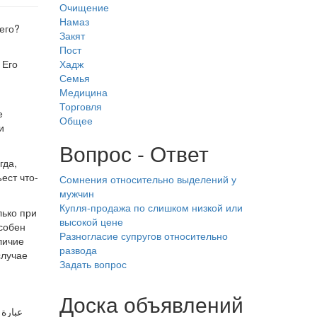
Очищение
Намаз
его?
Закят
Пост
 Его
Хадж
Семья
Медицина
Торговля
е
Общее
и
Вопрос - Ответ
гда,
ест что-
Сомнения относительно выделений у
мужчин
Купля-продажа по слишком низкой или
лько при
высокой цене
особен
Разногласие супругов относительно
личие
развода
случае
Задать вопрос
Доска объявлений
عبارة 