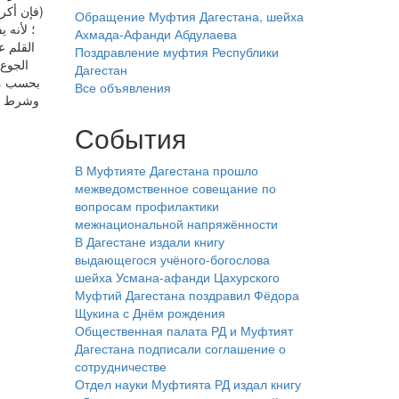
فإن أكر)
Обращение Муфтия Дагестана, шейха
؛ لأنه 
Ахмада-Афанди Абдулаева
القلم ع
Поздравление муфтия Республики
الجوع 
Дагестан
بحسب ما 
Все объявления
وشرط عدم
События
В Муфтияте Дагестана прошло
межведомственное совещание по
вопросам профилактики
межнациональной напряжённости
В Дагестане издали книгу
выдающегося учёного-богослова
шейха Усмана-афанди Цахурского
Муфтий Дагестана поздравил Фёдора
Щукина с Днём рождения
Общественная палата РД и Муфтият
Дагестана подписали соглашение о
сотрудничестве
Отдел науки Муфтията РД издал книгу