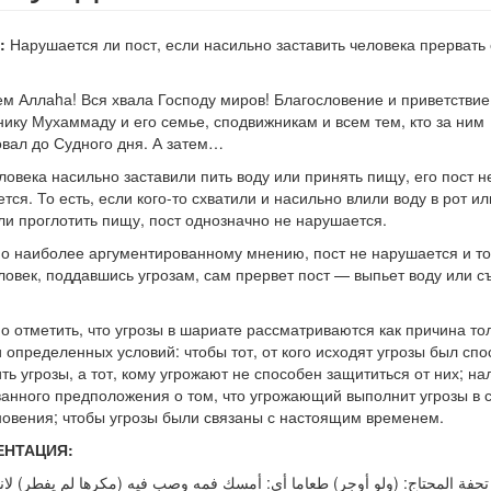
:
Нарушается ли пост, если насильно заставить человека прервать 
м Аллаhа! Вся хвала Господу миров! Благословение и приветствие
ику Мухаммаду и его семье, сподвижникам и всем тем, кто за ним
вал до Судного дня. А затем…
ловека насильно заставили пить воду или принять пищу, его пост н
тся. То есть, если кого-то схватили и насильно влили воду в рот ил
ли проглотить пищу, пост однозначно не нарушается.
о наиболее аргументированному мнению, пост не нарушается и то
ловек, поддавшись угрозам, сам прервет пост — выпьет воду или съ
о отметить, что угрозы в шариате рассматриваются как причина то
 определенных условий: чтобы тот, от кого исходят угрозы был сп
ть угрозы, а тот, кому угрожают не способен защититься от них; на
анного предположения о том, что угрожающий выполнит угрозы в 
овения; чтобы угрозы были связаны с настоящим временем.
ЕНТАЦИЯ:
تحفة المحتاج: (ولو أوجر) طعاما أي: أمسك فمه وصب فيه (مكرها لم يفطر) لانت