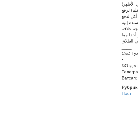
( الأظهر
لم) لرفع
أكل لدفع
نده إليه
جه خلافه
أخذا مما
____
См.: Тух
•———
©️Отдел
Телегра
Ватсап
Рубрик
Пост