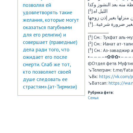
позволяя ей
ظة منه بعد النشوز وكذا
الليل اه.[²]
удовлетворять такие
ن منزلها بغير إذن زوجها
желания, которые могут
غير ضرورة شرعية...[³
оказаться пагубными
__________
для его религии) и
[¹] См.: Тухфат аль-мух
совершает (праведные)
[²] См.: Ианат ат-талиб
дела ради того, что
[³] См.: Аз-заваджир а
ожидает его после
•————•✿❁✿•———
©️Отдел фетв Муфти
смерти. Слаб же тот,
↘️Телеграм: t.me/fat
кто позволяет своей
↘️Вк:
https://vk.com/
душе следовать ее
↘️Ватсап:
https://wa
страстям».(ат-Тирмизи)
Рубрика фетв:
Семья