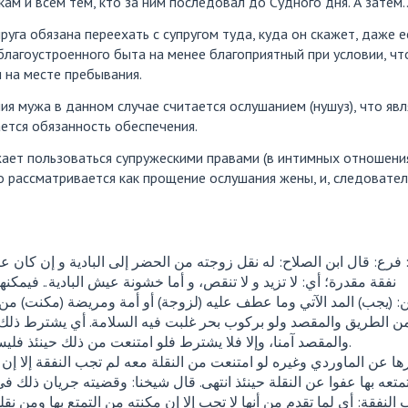
кам и всем тем, кто за ним последовал до Судного дня. А затем
пруга обязана переехать с супругом туда, куда он скажет, даже 
лагоустроенного быта на менее благоприятный при условии, чт
и на месте пребывания.
я мужа в данном случае считается ослушанием (нушуз), что яв
ается обязанность обеспечения.
ает пользоваться супружескими правами (в интимных отношения
то рассматривается как прощение ослушания жены, и, следовател
 فرع: قال ابن الصلاح: له نقل زوجته من الحضر إلى البادية و إن كان عي
نفقة مقدرة؛ أي: لا تزيد و لا تنقص، و أما خشونة عيش البادية.. فيمكنها ]
ين: (يجب) المد الآتي وما عطف عليه (لزوجة) أو أمة ومريضة (مكنت) من ا
ن الطريق والمقصد ولو بركوب بحر غلبت فيه السلامة. أي يشترط ذلك 
والمقصد آمنا، وإلا فلا يشترط فلو امتنعت من ذلك حينئذ فليست بناشزة وعليه نفقتها.
متعه بها عفوا عن النقلة حينئذ انتهى. قال شيخنا: وقضيته جريان ذلك 
لنفقة: أي لما تقدم من أنها لا تجب إلا إن مكنته من التمتع بها ومن نق