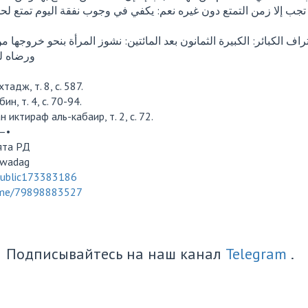
ا تجب إلا زمن التمتع دون غيره نعم: يكفي في وجوب نفقة اليوم تمتع لح
اف الكبائر: الكبيرة الثمانون بعد المائتين: نشوز المرأة بنحو خروجها م
ورضاه ل]
тадж, т. 8, с. 587.
ин, т. 4, с. 70-94.
н иктираф аль-кабаир, т. 2, с. 72.
—•
ята РД
awadag
public173383186
.me/79898883527
Подписывайтесь на наш канал
Telegram
.