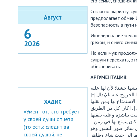
его семье, сподвижни
Согласно шариату, су
Август
предполагает обмен б
безопасность в пути 
6
Игнорирование желани
2026
грехом, и с него сним
Но если муж продолж
супруги переехать, э
обеспечивать.
АРГУМЕНТАЦИЯ:
شها خشنا؛ لأن لها عليه
الخروج عنه بالإبدال.[¹
ХАДИС
لاستمتاع بها ومن نقلها
إذا كان كل من الطريق
«Умен тот, кто требует
у своей души отчета
.. وفي الجواهر وغيرها عن الماوردي وغيره لو امتنعت من النقلة معه لم تجب النفقة إلا إن كان يتمتع بها في زمن
(то есть: следит за
في سائر صور النشوز وهو
своей душой, не
لها إلى حيث شاء. وظاهر