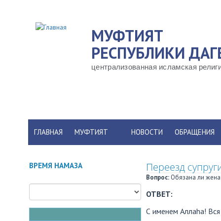
Перейти
к
МУФТИЯТ
основному
содержанию
РЕСПУБЛИКИ ДАГ
централизованная исламская религи
ГЛАВНАЯ
МУФТИЯТ
НОВОСТИ
ОБРАЩЕНИЯ
Переезд супруги
ВРЕМЯ НАМАЗА
Вопрос:
Обязана ли жена
ОТВЕТ:
С именем Аллаhа! Вся