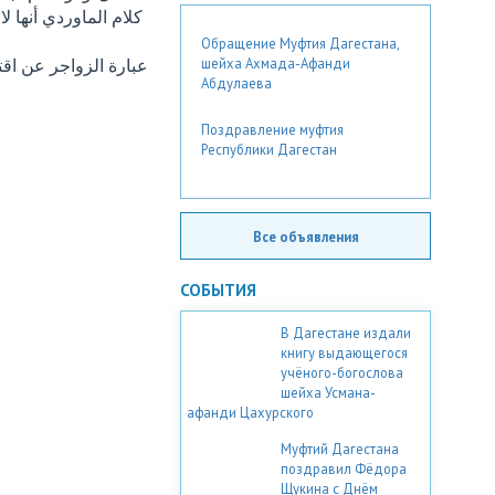
كلام الماوردي أنها ل
Обращение Муфтия Дагестана,
عبارة الزواجر عن اقتر
шейха Ахмада-Афанди
Абдулаева
Поздравление муфтия
Республики Дагестан
Все объявления
СОБЫТИЯ
В Дагестане издали
книгу выдающегося
учёного-богослова
шейха Усмана-
афанди Цахурского
Муфтий Дагестана
поздравил Фёдора
Щукина с Днём