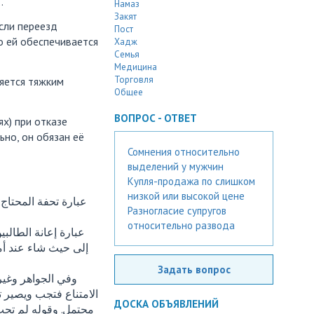
…
Намаз
Закят
если переезд
Пост
о ей обеспечивается
Хадж
Семья
Медицина
Торговля
ляется тяжким
Общее
ВОПРОС - ОТВЕТ
х) при отказе
ьно, он обязан еë
Сомнения относительно
выделений у мужчин
Купля-продажа по слишком
низкой или высокой цене
عبارة تحفة المحتاج:
Разногласие супругов
относительно развода
عبارة إعانة الطالب
إلى حيث شاء عند أم
Задать вопрос
الامتناع فتجب ويصير ت
ДОСКА ОБЪЯВЛЕНИЙ
محتمل. وقوله لم تجب ا