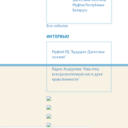
Муфтия Республики
Беларусь
Все события
ИНТЕРВЬЮ
Муфтий РД: "Будущее Дагестана
за вами"
Идрис Асадулаев: "Наш отец
всегда воспитывал нас в духе
нравственности"