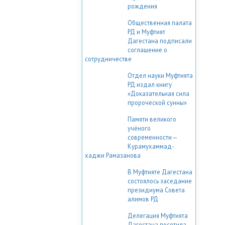
рождения
Общественная палата
РД и Муфтият
Дагестана подписали
соглашение о
сотрудничестве
Отдел науки Муфтията
РД издал книгу
«Доказательная сила
пророческой сунны»
Памяти великого
учёного
современности —
Курамухаммад-
хаджи Рамазанова
В Муфтияте Дагестана
состоялось заседание
президиума Совета
алимов РД
Делегация Муфтията
Дагестана посетила