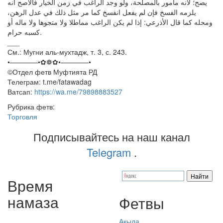
يصح؛ لأنه مأمور بالمصلحة، ولو وجد الراغب في زمن الخيار فالأصح أنه
يلزمه الفسخ فإن لم يفعل انفسخ كما مر مثل ذلك في عدل الرهن،
ومحله كما قال الأذرعي: إذا لم يكن الراغب مماطلا ولا متجوها ولا ماله أو
كسبه حرام.
___
См.: Мугни аль-мухтадж, т. 3, с. 243.
•————•✿❁✿•————•
©️Отдел фетв Муфтията РД
Телеграм: t.me/fatawadag
Ватсап:
https://wa.me/79898883527
Рубрика фетв:
Торговля
Подписывайтесь на наш канал
Telegram
.
Время
намаза
Фетвы
Акыда