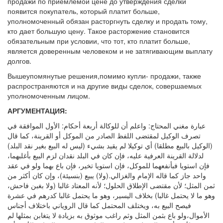
продажи по приемлемой цене до утверждения сделки
появится покупатель, который платит больше,
уполномоченный обязан расторгнуть сделку и продать тому,
кто дает большую цену. Такое расторжение становится
обязательным при условии, что тот, кто платит больше,
является доверенным человеком и не затягивающим выплату
долгов.
Вышеупомянутые решения,помимо купли- продажи, также
распространяются и на другие виды сделок, совершаемых
уполномоченным лицом.
АРГУМЕНТАЦИЯ:
عبارة مغني المحتاج: واعلم أن للوكالة أربعة أحكام: الأول الموافقة في
تصرف الوكيل لمقتضى اللفظ الصادر من الموكل أو القرينة، كما قال
(الوكيل بالبيع مطلقا) أي توكيلا لم يقيد بشيء (ليس له البيع بغير نقد البلد)
لدلالة القرينة العرفية عليه، فإن كان في البلد نقدان لزم البيع بأغلبهما،
فإن استويا فبأنفعهما للموكل، فإن استويا تخير، فإن باع بهما ولو في عقد
واحد جاز كما قاله الإمام والغزالي.(ولا) يبيع (بنسيئة)، وإن كان أكثر من
ثمن المثل؛ لأن مقتضى الإطلاق الحلول؛ لأنه المعتاد غالبا (ولا بغبن فاحش،
وهو ما لا يحتمل غالبا) بخلاف اليسير، وهو ما يحتمل غالبا كدرهم في عشرة
فيصح البيع به، ويختلف المحتمل كما قال الروياني باختلاف أجناس
الأموال،ولو باع بثمن المثل وثم راغب موثوق به بزيادة لا يتغابن بمثلها لم