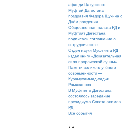
афанди Цахурского
Муфтий Дагестана
поздравил Фёдора Щукина с
Днём рождения
Общественная палата РД и
Муфтият Дагестана
подписали соглашение о
сотрудничестве
Отдел науки Муфтията РД
издал книгу «Доказательная
сила пророческой сунны»
Памяти великого учёного
современности —
Курамухаммад-хаджи
Рамазанова
В Муфтияте Дагестана
состоялось заседание
президиума Совета алимов
РД
Все события