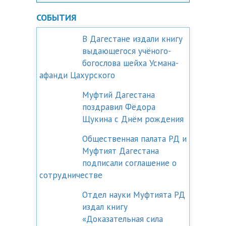
СОБЫТИЯ
В Дагестане издали книгу
выдающегося учёного-
богослова шейха Усмана-
афанди Цахурского
Муфтий Дагестана
поздравил Фёдора
Щукина с Днём рождения
Общественная палата РД и
Муфтият Дагестана
подписали соглашение о
сотрудничестве
Отдел науки Муфтията РД
издал книгу
«Доказательная сила