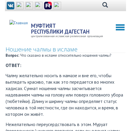
Перейти
к
основному
содержанию
МУФТИЯТ
Toggl
РЕСПУБЛИКИ ДАГЕСТАН
naviga
централизованная исламская религиозная организация
Ношение чалмы в исламе
Вопрос:
Что сказано в исламе относительно ношения чалмы?
ОТВЕТ:
Чалму желательно носить в намазе и вне его, чтобы
выглядеть красиво, так как это передается во многих
хадисах. Суннат ношения чалмы засчитывается
надеванием чалмы на голову или поверх головного убора
(тюбетейки). Длину и ширину чалмы определяет статус
человека в той местности, где он находится, и время, в
котором он живёт.
Нежелательно переусердствовать в этом. Муруат
(порядочность) ученого портится, если он оденет чалму