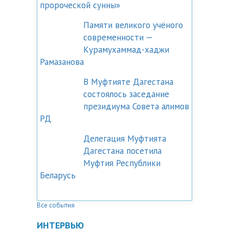
пророческой сунны»
Памяти великого учёного
современности —
Курамухаммад-хаджи
Рамазанова
В Муфтияте Дагестана
состоялось заседание
президиума Совета алимов
РД
Делегация Муфтията
Дагестана посетила
Муфтия Республики
Беларусь
Все события
ИНТЕРВЬЮ