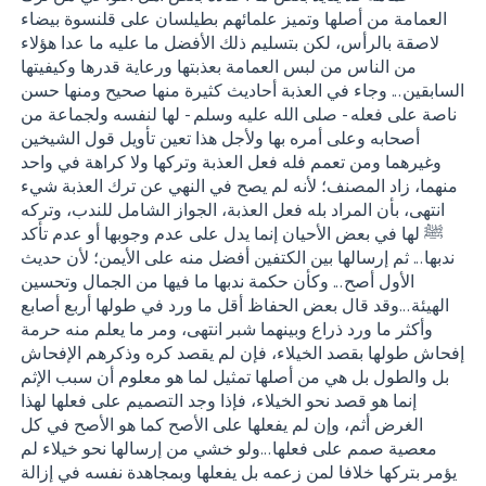
العمامة من أصلها وتميز علمائهم بطيلسان على قلنسوة بيضاء
لاصقة بالرأس، لكن بتسليم ذلك الأفضل ما عليه ما عدا هؤلاء
من الناس من لبس العمامة بعذبتها ورعاية قدرها وكيفيتها
السابقين... وجاء في العذبة أحاديث كثيرة منها صحيح ومنها حسن
ناصة على فعله - صلى الله عليه وسلم - لها لنفسه ولجماعة من
أصحابه وعلى أمره بها ولأجل هذا تعين تأويل قول الشيخين
وغيرهما ومن تعمم فله فعل العذبة وتركها ولا كراهة في واحد
منهما، زاد المصنف؛ لأنه لم يصح في النهي عن ترك العذبة شيء
انتهى، بأن المراد بله فعل العذبة، الجواز الشامل للندب، وتركه
ﷺ لها في بعض الأحيان إنما يدل على عدم وجوبها أو عدم تأكد
ندبها... ثم إرسالها بين الكتفين أفضل منه على الأيمن؛ لأن حديث
الأول أصح... وكأن حكمة ندبها ما فيها من الجمال وتحسين
الهيئة...وقد قال بعض الحفاظ أقل ما ورد في طولها أربع أصابع
وأكثر ما ورد ذراع وبينهما شبر انتهى، ومر ما يعلم منه حرمة
إفحاش طولها بقصد الخيلاء، فإن لم يقصد كره وذكرهم الإفحاش
بل والطول بل هي من أصلها تمثيل لما هو معلوم أن سبب الإثم
إنما هو قصد نحو الخيلاء، فإذا وجد التصميم على فعلها لهذا
الغرض أثم، وإن لم يفعلها على الأصح كما هو الأصح في كل
معصية صمم على فعلها...ولو خشي من إرسالها نحو خيلاء لم
يؤمر بتركها خلافا لمن زعمه بل يفعلها وبمجاهدة نفسه في إزالة