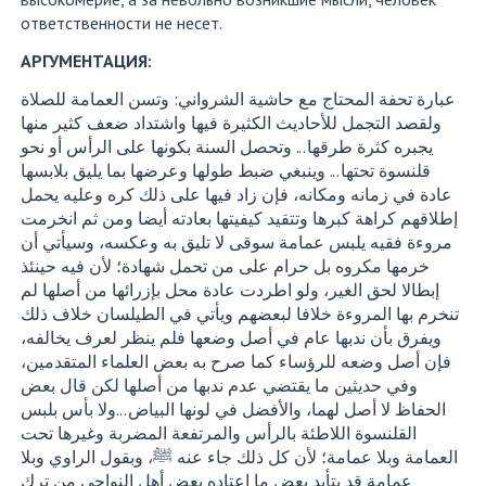
ответственности не несет.
АРГУМЕНТАЦИЯ:
عبارة تحفة المحتاج مع حاشية الشرواني: وتسن العمامة للصلاة
ولقصد التجمل للأحاديث الكثيرة فيها واشتداد ضعف كثير منها
يجبره كثرة طرقها... وتحصل السنة بكونها على الرأس أو نحو
قلنسوة تحتها... وينبغي ضبط طولها وعرضها بما يليق بلابسها
عادة في زمانه ومكانه، فإن زاد فيها على ذلك كره وعليه يحمل
إطلاقهم كراهة كبرها وتتقيد كيفيتها بعادته أيضا ومن ثم انخرمت
مروءة فقيه يلبس عمامة سوقى لا تليق به وعكسه، وسيأتي أن
خرمها مكروه بل حرام على من تحمل شهادة؛ لأن فيه حينئذ
إبطالا لحق الغير، ولو اطردت عادة محل بإزرائها من أصلها لم
تنخرم بها المروءة خلافا لبعضهم ويأتي في الطيلسان خلاف ذلك
ويفرق بأن ندبها عام في أصل وضعها فلم ينظر لعرف يخالفه،
فإن أصل وضعه للرؤساء كما صرح به بعض العلماء المتقدمين،
وفي حديثين ما يقتضي عدم ندبها من أصلها لكن قال بعض
الحفاظ لا أصل لهما، والأفضل في لونها البياض...ولا بأس بلبس
القلنسوة اللاطئة بالرأس والمرتفعة المضربة وغيرها تحت
العمامة وبلا عمامة؛ لأن كل ذلك جاء عنه ﷺ، وبقول الراوي وبلا
عمامة قد يتأيد بعض ما اعتاده بعض أهل النواحي من ترك