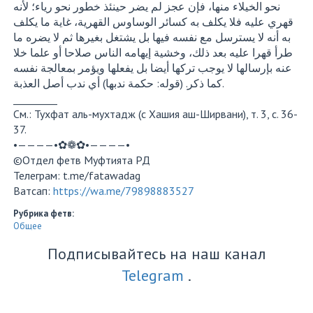
نحو الخيلاء منها، فإن عجز لم يضر حينئذ خطور نحو رياء؛ لأنه
قهري عليه فلا يكلف به كسائر الوساوس القهرية، غاية ما يكلف
به أنه لا يسترسل مع نفسه فيها بل يشتغل بغيرها ثم لا يضره ما
طرأ قهرا عليه بعد ذلك، وخشية إيهامه الناس صلاحا أو علما خلا
عنه بإرسالها لا يوجب تركها أيضا بل يفعلها ويؤمر بمعالجة نفسه
كما ذكر. (قوله: حكمة ندبها) أي ندب أصل العذبة.
_________
См.: Тухфат аль-мухтадж (с Хашия аш-Ширвани), т. 3, с. 36-
37.
•————•✿❁✿•————•
©️Отдел фетв Муфтията РД
Телеграм: t.me/fatawadag
Ватсап:
https://wa.me/79898883527
Рубрика фетв:
Общее
Подписывайтесь на наш канал
Telegram
.