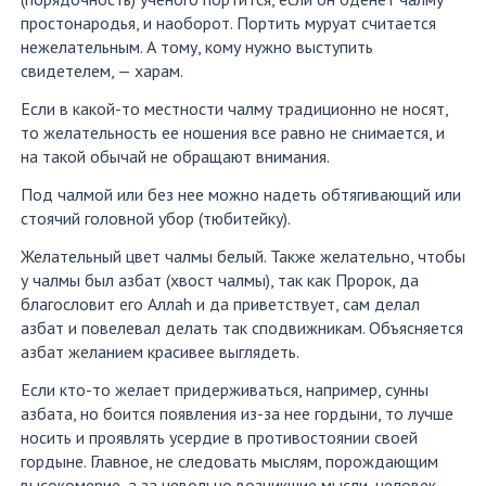
простонародья, и наоборот. Портить муруат считается
нежелательным. А тому, кому нужно выступить
свидетелем, — харам.
Если в какой-то местности чалму традиционно не носят,
то желательность ее ношения все равно не снимается, и
на такой обычай не обращают внимания.
Под чалмой или без нее можно надеть обтягивающий или
стоячий головной убор (тюбитейку).
Желательный цвет чалмы белый. Также желательно, чтобы
у чалмы был азбат (хвост чалмы), так как Пророк, да
благословит его Аллаh и да приветствует, сам делал
азбат и повелевал делать так сподвижникам. Объясняется
азбат желанием красивее выглядеть.
Если кто-то желает придерживаться, например, сунны
азбата, но боится появления из-за нее гордыни, то лучше
носить и проявлять усердие в противостоянии своей
гордыне. Главное, не следовать мыслям, порождающим
высокомерие, а за невольно возникшие мысли, человек