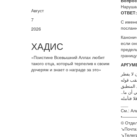
Вопрос
Нарушае
Август
ОТВЕТ:
7
С имене
посланн
2026
Канонич
ХАДИС
если он
предель
границу
«Поистине Всевышний Аллах любит
такого отца, который терпелив к своим
АРГУМ
дочерям и знает о награде за это»
ن لا يفطر
عقب قوله
..وأما الأذن فما قبل المنطبق ظاهر حسا وقياسا كما قبل المسربة فناسب أن يلحق بها في أن ما
___
См.: Аль
•———
©️ Отде
↘️Почта
↘️Телег