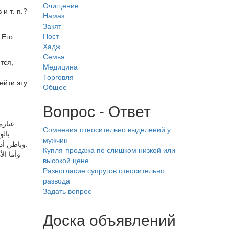
Очищение
и т. п.?
Намаз
Закят
Пост
 Его
Хадж
Семья
тся,
Медицина
Торговля
ейти эту
Общее
Вопрос - Ответ
عبارة
Сомнения относительно выделений у
بال
мужчин
وباطن أذنه وينبغي حده بما يأتي في المسربة أنه لا بد من الوصول إلى المجوف دون أول المنطبق.
Купля-продажа по слишком низкой или
высокой цене
Разногласие супругов относительно
развода
Задать вопрос
Доска объявлений