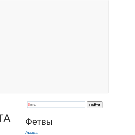
ТА
Фетвы
Акыда