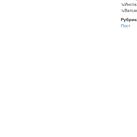
↘️Инста
↘️Ватса
Рубрик
Пост