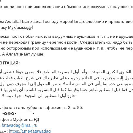
:
тся ли пост при использовании обычных или вакуумных наушников 
м Аллаhа! Вся хвала Господу миров! Благословение и приветствие
ику Мух’аммаду!
ески пост от обычных или вакуумных наушников и т. п., не нарушае
и не переходят границу черепной кости. Следовательно, надо быть
но осторожным при использовании наушников и т. п., чтобы не пер
. А Аллаh знает лучше.
ЕНТАЦИЯ:
 الفتاوى الكبرى الفقهية: ...وأما أول المسربة المنطبق فلا يسمى جوفا فينبغي أ
وصول إليه .وجزم به في الخادم وجريت على نظير ذلك في شرح العباب فقلت 
جاوز أول المنطبق إلى المجوف جوف وما لا فلا فتأمله.
-фатава аль-кубра аль-фикхия, т. 2, с. 85.
—•✿❁✿•————•
л фетв Муфтията РД
:
fatavadag@mail.ru
рам:
https://t.me/fatawadag