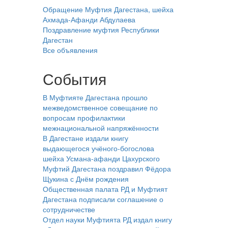
Обращение Муфтия Дагестана, шейха
Ахмада-Афанди Абдулаева
Поздравление муфтия Республики
Дагестан
Все объявления
События
В Муфтияте Дагестана прошло
межведомственное совещание по
вопросам профилактики
межнациональной напряжённости
В Дагестане издали книгу
выдающегося учёного-богослова
шейха Усмана-афанди Цахурского
Муфтий Дагестана поздравил Фёдора
Щукина с Днём рождения
Общественная палата РД и Муфтият
Дагестана подписали соглашение о
сотрудничестве
Отдел науки Муфтията РД издал книгу