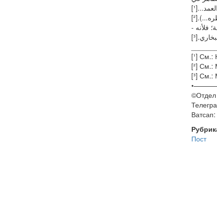
مد...[¹
...).[²
مة؛ فلأنه
خاري.[³
______
[¹] См.:
[²] См.:
[³] См.:
•———
©️Отдел
Телегра
Ватсап
Рубрик
Пост