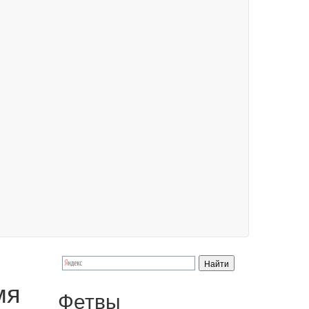
мя
Фетвы