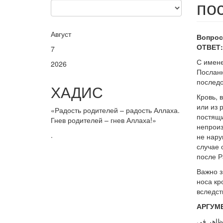
по
Август
Вопрос
ОТВЕТ:
7
С имене
2026
Посланн
последо
ХАДИС
Кровь, 
или из р
«Радость родителей – радость Аллаха.
постящи
Гнев родителей – гнев Аллаха!»
непроиз
.
не нару
случае 
после Р
Важно з
носа кр
вследст
АРГУМ