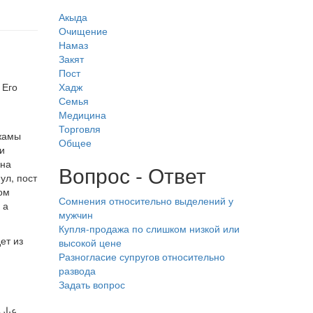
Акыда
Очищение
Намаз
Закят
Пост
 Его
Хадж
Семья
Медицина
Торговля
джамы
Общее
и
она
Вопрос - Ответ
ул, пост
ом
Сомнения относительно выделений у
 а
мужчин
Купля-продажа по слишком низкой или
ет из
высокой цене
Разногласие супругов относительно
развода
Задать вопрос