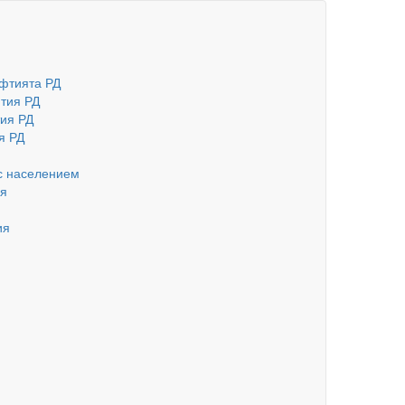
фтията РД
тия РД
ия РД
я РД
с населением
ия
ия