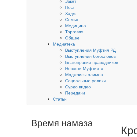
Закят
Пост
Хадж
Семья
Медицина
Торговля
Общее
Медиатека
Выступления Муфтия РД
Выступления богословов
Благонравие праведников
Новости Муфтията
Маджлисы алимов
Социальные ролики
Сурдо видео
Передачи
Статьи
Время намаза
Кр