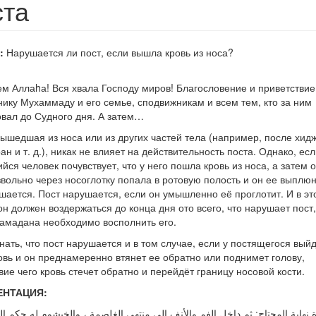
ста
:
Нарушается ли пост, если вышла кровь из носа?
м Аллаhа! Вся хвала Господу миров! Благословение и приветствие
ику Мухаммаду и его семье, сподвижникам и всем тем, кто за ним
вал до Судного дня. А затем…
вышедшая из носа или из других частей тела (например, после хи
ан и т. д.), никак не влияет на действительность поста. Однако, есл
йся человек почувствует, что у него пошла кровь из носа, а затем 
вольно через носоглотку попала в ротовую полость и он ее выплюн
шается. Пост нарушается, если он умышленно её проглотит. И в эт
он должен воздержаться до конца дня ото всего, что нарушает пост,
амадана необходимо восполнить его.
нать, что пост нарушается и в том случае, если у постящегося выйд
овь и он преднамеренно втянет ее обратно или поднимет голову,
вие чего кровь стечет обратно и перейдёт границу носовой кости.
ЕНТАЦИЯ: