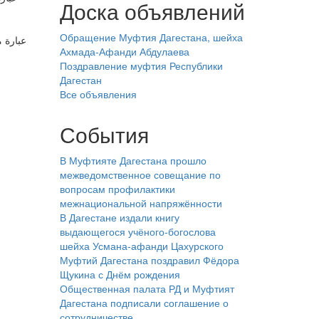
Доска объявлений
Обращение Муфтия Дагестана, шейха
عبارة -
Ахмада-Афанди Абдулаева
Поздравление муфтия Республики
Дагестан
Все объявления
События
В Муфтияте Дагестана прошло
межведомственное совещание по
вопросам профилактики
межнациональной напряжённости
В Дагестане издали книгу
выдающегося учёного-богослова
шейха Усмана-афанди Цахурского
Муфтий Дагестана поздравил Фёдора
Щукина с Днём рождения
Общественная палата РД и Муфтият
Дагестана подписали соглашение о
сотрудничестве