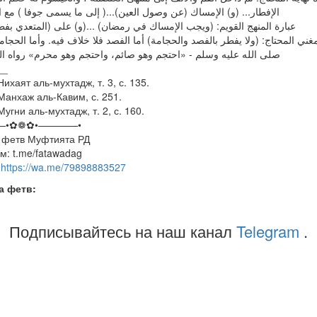
الإفطار... (و) الإمساك (عن وصول العين)...( إلى ما يسمى جوفا ) مع الع]
عبارة المنهج القويم: (ويجب الإمساك في رمضان) ...(و) على (المتعدي بفطره]
 مغني المحتاج: (ولا يفطر بالفصد والحجامة) أما الفصد فلا خلاف فيه. وأما الحجا
صلى الله عليه وسلم - «احتجم وهو صائم، واحتجم وهو محرم» رواه الب]
__
 Нихаят аль-мухтадж, т. 3, с. 135.
 Манхаж аль-Кавим, с. 251.
 Мугни аль-мухтадж, т. 2, с. 160.
—•✿❁✿•————•
 фетв Муфтията РД
м: t.me/fatawadag
:
https://wa.me/79898883527
а фетв:
Подписывайтесь на наш канал
Telegram
.