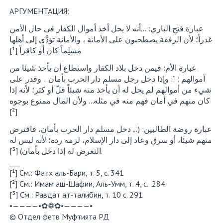
АРГУМЕНТАЦИЯ:
عبارة فتح الباري: …أنه لا يحل أخذ أموال الكفار في حال الأمن
غدراً؛ لأن الرفقة يصطحبون على الأمانة ، والأمانة تؤدَّى إلى أهلها
مسلِماً كان أو كافراً [¹]
عبارة الأم: فيمن دخل بلاد الكفار واستطاع أن يأخذ شيئا من
أموالهم : “: وإذا دخل رجل مسلم دار الحرب بأمان .. وقدر على
شيء من أموالهم لم يحل له أن يأخذ منه شيئاً قلّ أو كثر؛ لأنه إذا
كان منهم في أمان فهم منه في مثله… ولأن المال ممنوع بوجوه
[²]
عبارة روضة الطالبين: (... دخل مسلم دار الحرب بأمان، فاقترض
منهم شيئا، أو سرق وعاد إلى دار الإسلام، لزمه رده؛ لأنه ليس له
التعرض له إذا دخل بأمان) [³].
___
[¹] См.: Фатх аль-Бари, т. 5, с. 341
[²] См.: Имам аш-Шафии, Аль-Умм, т. 4, с. 284
[³] См.: Равдат ат-талибин, т. 10 с. 291
•————•✿❁✿•————•
©️ Отдел фетв Муфтията РД