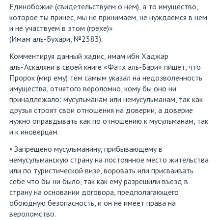
Единобожие (свидетельствуем о нем), а то имущество,
которое ты принес, мы не принимаем, не нуждаемся в нём
и не участвуем в этом (грехе)»
(Имам аль-Бухари, №2583).
Комментируя данный хадис, имам ибн Хаджар
аль-‘Аскаляни в своей книге «Фатх аль-Бари» пишет, что
Пророк (мир ему) тем самым указал на недозволенность
имущества, отнятого вероломно, кому бы оно ни
принадлежало: мусульманам или немусульманам, так как
друзья строят свои отношения на доверии, а доверие
нужно оправдывать как по отношению к мусульманам, так
и к иноверцам.
• Запрещено мусульманину, прибывающему в
немусульманскую страну на постоянное место жительства
или по туристической визе, воровать или присваивать
себе что бы ни было, так как ему разрешили въезд в
страну на основании договора, предполагающего
обоюдную безопасность, и он не имеет права на
вероломство.