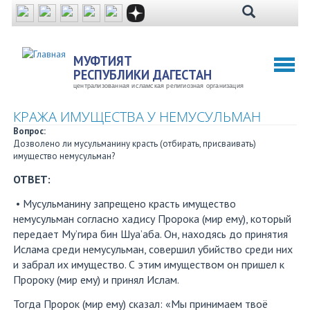
Перейти
к
основному
содержанию
МУФТИЯТ
Toggl
РЕСПУБЛИКИ ДАГЕСТАН
naviga
централизованная исламская религиозная организация
КРАЖА ИМУЩЕСТВА У НЕМУСУЛЬМАН
Вопрос:
Дозволено ли мусульманину красть (отбирать, присваивать)
имущество немусульман?
ОТВЕТ:
• Мусульманину запрещено красть имущество
немусульман согласно хадису Пророка (мир ему), который
передает Му’гира бин Шуа’аба. Он, находясь до принятия
Ислама среди немусульман, совершил убийство среди них
и забрал их имущество. С этим имуществом он пришел к
Пророку (мир ему) и принял Ислам.
Тогда Пророк (мир ему) сказал: «Мы принимаем твоё