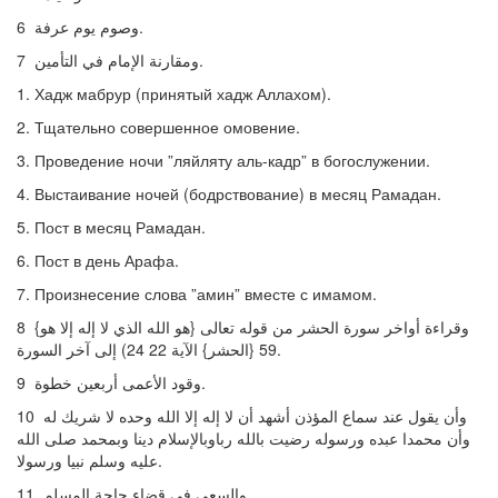
6 وصوم يوم عرفة.
7 ومقارنة الإمام في التأمين.
1. Хадж мабрур (принятый хадж Аллахом).
2. Тщательно совершенное омовение.
3. Проведение ночи ”ляйляту аль-кадр” в богослужении.
4. Выстаивание ночей (бодрствование) в месяц Рамадан.
5. Пост в месяц Рамадан.
6. Пост в день Арафа.
7. Произнесение слова ”амин” вместе с имамом.
8 وقراءة أواخر سورة الحشر من قوله تعالى {هو الله الذي لا إله إلا هو}
59 {الحشر} الآية 22 24) إلى آخر السورة.
9 وقود الأعمى أربعين خطوة.
10 وأن يقول عند سماع المؤذن أشهد أن لا إله إلا الله وحده لا شريك له
وأن محمدا عبده ورسوله رضيت بالله رباوبالإسلام دينا وبمحمد صلى الله
عليه وسلم نبيا ورسولا.
11 والسعي في قضاء حاجة المسلم.