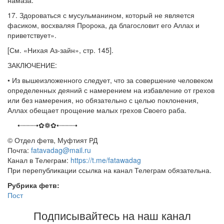
намаза.
17. Здороваться с мусульманином, который не является
фасиком, восхваляя Пророка, да благословит его Аллах и
приветствует».
[См. «Нихая Аз-зайн», стр. 145].
ЗАКЛЮЧЕНИЕ:
• Из вышеизложенного следует, что за совершение человеком
определенных деяний с намерением на избавление от грехов
или без намерения, но обязательно с целью поклонения,
Аллах обещает прощение малых грехов Своего раба.
•┈┈┈┈•✿❁✿•┈┈┈┈•
©️ Отдел фетв, Муфтият РД
Почта:
fatavadag@mail.ru
Канал в Телеграм:
https://t.me/fatawadag
При перепубликации ссылка на канал Телеграм обязательна.
Рубрика фетв:
Пост
Подписывайтесь на наш канал