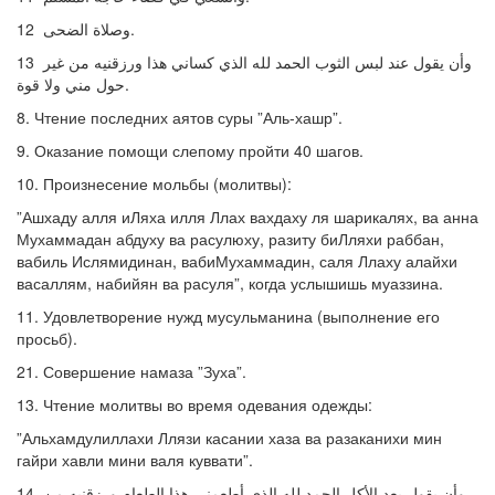
12 وصلاة الضحى.
13 وأن يقول عند لبس الثوب الحمد لله الذي كساني هذا ورزقنيه من غير
حول مني ولا قوة.
8. Чтение последних аятов суры ”Аль-хашр”.
9. Оказание помощи слепому пройти 40 шагов.
10. Произнесение мольбы (молитвы):
”Ашхаду алля иЛяха илля Ллах вахдаху ля шарикалях, ва анна
Мухаммадан абдуху ва расулюху, разиту биЛляхи раббан,
вабиль Ислямидинан, вабиМухаммадин, саля Ллаху алайхи
васаллям, набийян ва расуля”, когда услышишь муаззина.
11. Удовлетворение нужд мусульманина (выполнение его
просьб).
21. Совершение намаза ”Зуха”.
13. Чтение молитвы во время одевания одежды:
”Альхамдулиллахи Ллязи касании хаза ва разаканихи мин
гайри хавли мини валя куввати”.
14 وأن يقول بعد الأكل الحمد لله الذي أطعمني هذا الطعام ورزقنيه من