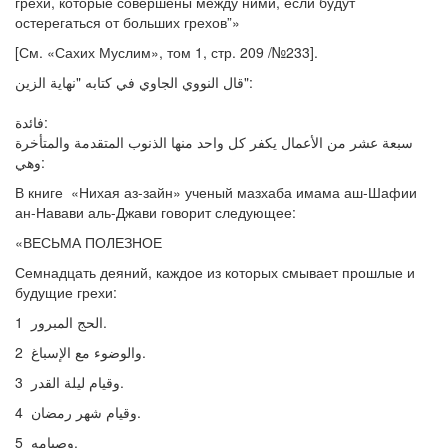
грехи, которые совершены между ними, если будут
остерегаться от больших грехов”»
[См. «Сахих Муслим», том 1, стр. 209 /№233].
قال النووي الجاوي في كتابه "نهاية الزين":
فائدة:
سبعة عشر من الأعمال يكفر كل واحد منها الذنوب المتقدمة والمتأخرة
وهي:
В книге «Нихая аз-зайн» ученый мазхаба имама аш-Шафии
ан-Навави аль-Джави говорит следующее:
«ВЕСЬМА ПОЛЕЗНОЕ
Семнадцать деяний, каждое из которых смывает прошлые и
будущие грехи:
1 الحج المبرور.
2 والوضوء مع الإسباغ.
3 وقيام ليلة القدر.
4 وقيام شهر رمضان.
5 وصيامه.