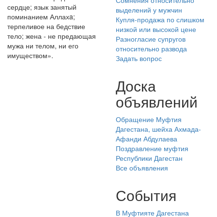
Сомнения относительно
сердце; язык занятый
выделений у мужчин
поминанием Аллахa;
Купля-продажа по слишком
терпеливое на бедствие
низкой или высокой цене
тело; жена - не предающая
Разногласие супругов
мужа ни телом, ни его
относительно развода
имуществом».
Задать вопрос
Доска
объявлений
Обращение Муфтия
Дагестана, шейха Ахмада-
Афанди Абдулаева
Поздравление муфтия
Республики Дагестан
Все объявления
События
В Муфтияте Дагестана