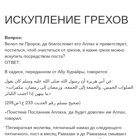
ИСКУПЛЕНИЕ ГРЕХОВ
Вопрос:
Велел ли Пророк, да благословит его Аллах и приветствует,
поститься, чтоб очиститься от грехов, и какие грехи можно
искупить посредством поста?
ОТВЕТ:
В хадисе, переданном от Абу Хурайры, говорится:
عن أبي هريرة أن رسول الله صلى الله عليه وسلم كان يقول:
«الصلوات الخمس، والجمعة إلى الجمعة، ورمضان إلى رمضان، مكفرات
ما بينهن إذا اجتنب الكبائر»
(صحيح مسلم رقم الحديث 233 ج1ص209)
«Поистине Посланник Аллаха, да будет доволен им Аллах,
говорил:
”Пятикратная молитва, пятничный намаз до следующего
пятничного, пост в месяц Рамазан и до Рамазана смывают