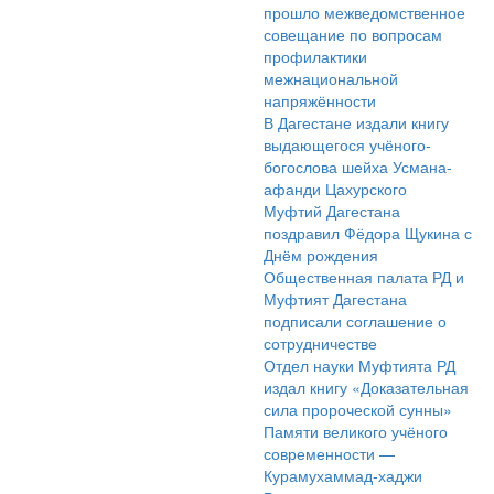
прошло межведомственное
совещание по вопросам
профилактики
межнациональной
напряжённости
В Дагестане издали книгу
выдающегося учёного-
богослова шейха Усмана-
афанди Цахурского
Муфтий Дагестана
поздравил Фёдора Щукина с
Днём рождения
Общественная палата РД и
Муфтият Дагестана
подписали соглашение о
сотрудничестве
Отдел науки Муфтията РД
издал книгу «Доказательная
сила пророческой сунны»
Памяти великого учёного
современности —
Курамухаммад-хаджи