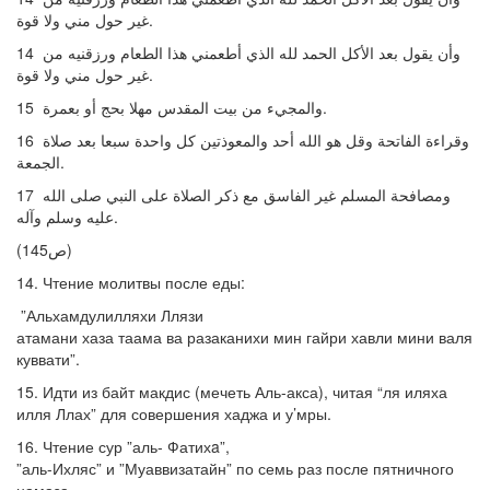
غير حول مني ولا قوة.
14 وأن يقول بعد الأكل الحمد لله الذي أطعمني هذا الطعام ورزقنيه من
غير حول مني ولا قوة.
15 والمجيء من بيت المقدس مهلا بحج أو بعمرة.
16 وقراءة الفاتحة وقل هو الله أحد والمعوذتين كل واحدة سبعا بعد صلاة
الجمعة.
17 ومصافحة المسلم غير الفاسق مع ذكر الصلاة على النبي صلى الله
عليه وسلم وآله.
(ص145)
14. Чтение молитвы после еды:
”Альхамдулилляхи Ллязи
атамани хаза таама ва разаканихи мин гайри хавли мини валя
куввати”.
15. Идти из байт макдис (мечеть Аль-акса), читая “ля иляха
илля Ллах” для совершения хаджа и у’мры.
16. Чтение сур ”аль- Фатихa”,
”аль-Ихляс” и ”Муаввизатайн” по семь раз после пятничного