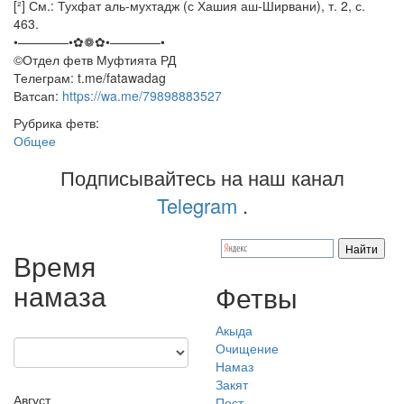
[²] См.: Тухфат аль-мухтадж (с Хашия аш-Ширвани), т. 2, с.
463.
•————•✿❁✿•————•
©️Отдел фетв Муфтията РД
Телеграм: t.me/fatawadag
Ватсап:
https://wa.me/79898883527
Рубрика фетв:
Общее
Подписывайтесь на наш канал
Telegram
.
Время
намаза
Фетвы
Акыда
Очищение
Намаз
Закят
Август
Пост