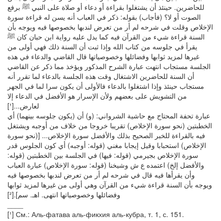
للحاضرين. حينئذ أن يشتغلوا بقراءة أو دعاء أو صلاة على النبي ﷺ برفع
الصوت أو لا؟ (فأجاب) بقوله: ذكر في العباب أنه يسن له قراءة سورة
الإخلاص وقلت في شرحه لم أر من تعرض لندبها بخصوصها فيه ويوجه بأن
السنة قراءة شيء من القرآن فيه كما يدل عليه رواية ابن حبان كان ﷺ
يقرأ في جلوسه من كتاب الله وإذا ثبت أن السنة ذلك فهي أولى من
غيرها لمزيد ثوابها وفضائلها وخصوصياتها قال القاضي والدعاء في هذه
الجلسة مستجاب انتهت عبارة الشرح المذكور ويؤخذ مما ذكر عن القاضي
أن السنة للحاضرين الاشتغال وقت هذه الجلسة بالدعاء لما تقرر أنه
مستجاب حينئذ وإذا اشتغلوا بالدعاء فالأولى أن يكون سرا لما في الجهر
من التشويش على بعضهم ولأن الإسرار هو الأفضل في الدعاء إلا
لعارض...[¹]
عبارة تحفة المحتاج مع حاشية الشرواني: (و) أن (يكون جلوسه بينهما) أي
الخطبتين (نحو سورة الإخلاص) تقريبا خروجا من خلاف من أوجبه ويشتغل
فيه بالقراءة للخبر الصحيح بذلك والأفضل سورة الإخلاص... [(نحو سورة
الإخلاص) استحبابا وقيل إيجابا مغني (قوله: أوجبه) أي كون الجلوس قدر
سورة الإخلاص بجيرمي (قوله: فيها) في الجلسة بين الخطبتين (قوله:
والأفضل إلخ) اعتمده ع ش وشيخنا (قوله: سورة الإخلاص) عبارة العباب
وأن يقرأها فيه قال في شرحه لم أر من تعرض لندبها بخصوصها فيه
ويوجه بأن السنة قراءة شيء من القرآن وهي أولى من غيرها لمزيد ثوابها
وفضائلها وخصوصياتها انتهى. اهـ. سم].[²]
____
[¹] См.: Аль-фатава аль-фикхия аль-кубра, т. 1, с. 151.