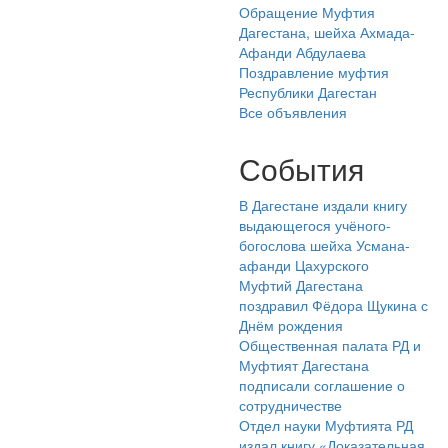
Обращение Муфтия
Дагестана, шейха Ахмада-
Афанди Абдулаева
Поздравление муфтия
Республики Дагестан
Все объявления
События
В Дагестане издали книгу
выдающегося учёного-
богослова шейха Усмана-
афанди Цахурского
Муфтий Дагестана
поздравил Фёдора Щукина с
Днём рождения
Общественная палата РД и
Муфтият Дагестана
подписали соглашение о
сотрудничестве
Отдел науки Муфтията РД
издал книгу «Доказательная