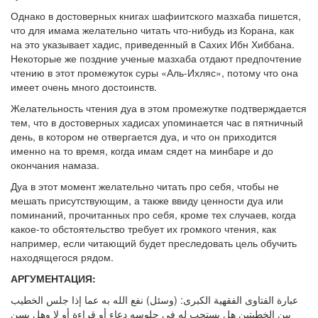
Однако в достоверных книгах шафиитского мазхаба пишется,
что для имама желательно читать что-нибудь из Корана, как
на это указывает хадис, приведенный в Сахих Ибн Хиббана.
Некоторые же поздние ученые мазхаба отдают предпочтение
чтению в этот промежуток суры «Аль-Ихляс», потому что она
имеет очень много достоинств.
Желательность чтения дуа в этом промежутке подтверждается
тем, что в достоверных хадисах упоминается час в пятничный
день, в котором не отвергается дуа, и что он приходится
именно на то время, когда имам сядет на минбаре и до
окончания намаза.
Дуа в этот момент желательно читать про себя, чтобы не
мешать присутствующим, а также ввиду ценности дуа или
поминаний, прочитанных про себя, кроме тех случаев, когда
какое-то обстоятельство требует их громкого чтения, как
например, если читающий будет преследовать цель обучить
находящегося рядом.
АРГУМЕНТАЦИЯ:
عبارة الفتاوى الفقهية الكبرى: (وسئل) نفع الله به عما إذا جلس الخطيب
بين الخطبتين هل يستحب له في جلوسه دعاء أو قراءة أو لا وهل يسن