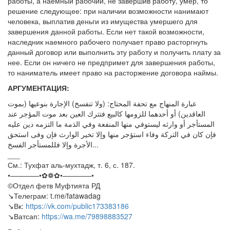
работы, а наемный рабочий, не завершив работу, умер, то
решение следующее: при наличии возможности нанимают
человека, выплатив деньги из имущества умершего для
завершения данной работы. Если нет такой возможности,
наследник наемного рабочего получает право расторгнуть
данный договор или выполнить эту работу и получить плату за
нее. Если он ничего не предпримет для завершения работы,
то наниматель имеет право на расторжение договора наймы.
АРГУМЕНТАЦИЯ:
عبارة المنهاج مع تحفة المحتاج: (ولا تنفسخ) الإجارة بنوعيها (بموت
العاقدين) أو أحدهما للزومها كالبيع فتترك العين بعد موت المؤجر عند
المستأجر أو وارثه ليستوفي منها المنفعة وفي الذمة ما التزمه دين عليه
فإن كان في التركة وفاء استؤجر منها وإلا تخير الوارث فإن وفى استحق
الأجرة وإلا فللمستأجر الفسخ...
___
См.: Тухфат аль-мухтадж, т. 6, с. 187.
•————•✿❁✿•————•
©Отдел фетв Муфтията РД
↘️Телеграм: t.me/fatawadag
↘️Вк:
https://vk.com/public173383186
↘️Ватсап:
https://wa.me/79898883527