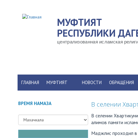
Перейти
к
МУФТИЯТ
основному
содержанию
РЕСПУБЛИКИ ДАГ
централизованная исламская религи
ГЛАВНАЯ
МУФТИЯТ
НОВОСТИ
ОБРАЩЕНИЯ
В селении Хвар
ВРЕМЯ НАМАЗА
В селении Хвартикуни
алимов памяти ислам
Маджлис проходил в к