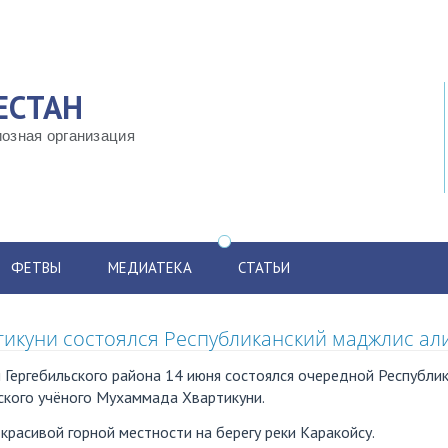
ЕСТАН
озная организация
ФЕТВЫ
МЕДИАТЕКА
СТАТЬИ
тикуни состоялся Республиканский маджлис ал
 Гергебильского района 14 июня состоялся очередной Республи
ского учёного Мухаммада Хвартикуни.
расивой горной местности на берегу реки Каракойсу.