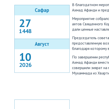
В благодатном мероп
Сафар
Ахмад Афанди и пред
27
Мероприятие собрало 
аятов Священного Кор
дали ценные наставл
1448
Председатель совета
Август
предоставленную воз
благодаря которому 
10
По завершении респу
Ахмад Афанди вмест
2026
совершили зиярат на 
Мухаммада из Хвартик