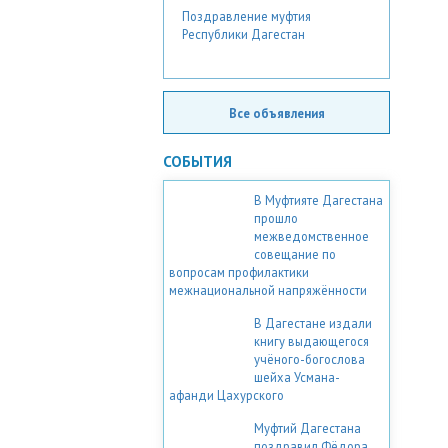
Поздравление муфтия
Республики Дагестан
Все объявления
СОБЫТИЯ
В Муфтияте Дагестана
прошло
межведомственное
совещание по
вопросам профилактики
межнациональной напряжённости
В Дагестане издали
книгу выдающегося
учёного-богослова
шейха Усмана-
афанди Цахурского
Муфтий Дагестана
поздравил Фёдора