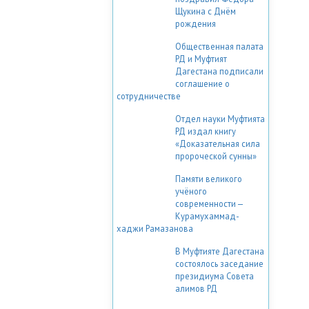
Щукина с Днём
рождения
Общественная палата
РД и Муфтият
Дагестана подписали
соглашение о
сотрудничестве
Отдел науки Муфтията
РД издал книгу
«Доказательная сила
пророческой сунны»
Памяти великого
учёного
современности —
Курамухаммад-
хаджи Рамазанова
В Муфтияте Дагестана
состоялось заседание
президиума Совета
алимов РД