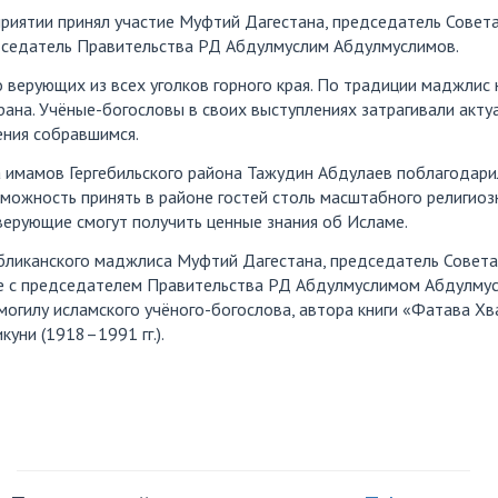
риятии принял участие Муфтий Дагестана, председатель Совет
седатель Правительства РД Абдулмуслим Абдулмуслимов.
верующих из всех уголков горного края. По традиции маджлис 
ана. Учёные-богословы в своих выступлениях затрагивали акту
ения собравшимся.
 имамов Гергебильского района Тажудин Абдулаев поблагодари
можность принять в районе гостей столь масштабного религиоз
верующие смогут получить ценные знания об Исламе.
бликанского маджлиса Муфтий Дагестана, председатель Совета
е с председателем Правительства РД Абдулмуслимом Абдулму
могилу исламского учёного-богослова, автора книги «Фатава Хв
уни (1918–1991 гг.).