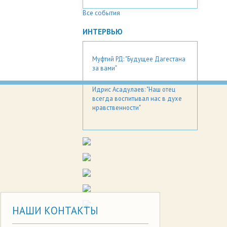
Все события
ИНТЕРВЬЮ
Муфтий РД: "Будущее Дагестана
за вами"
Идрис Асадулаев: "Наш отец
всегда воспитывал нас в духе
нравственности"
НАШИ КОНТАКТЫ