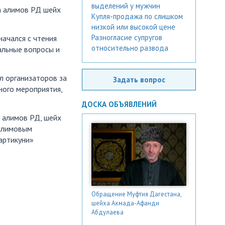
выделений у мужчин
а алимов РД шейх
Купля-продажа по слишком
низкой или высокой цене
Разногласие супругов
начался с чтения
относительно развода
альные вопросы и
л организаторов за
Задать вопрос
ного мероприятия,
ДОСКА ОБЪЯВЛЕНИЙ
 алимов РД, шейх
слимовым
артикуни»
Обращение Муфтия Дагестана,
шейха Ахмада-Афанди
Абдулаева