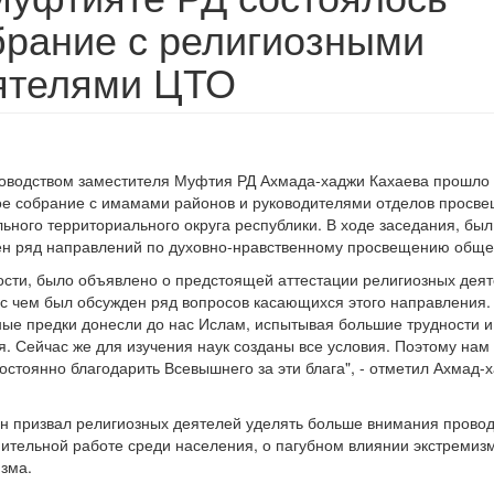
брание с религиозными
ятелями ЦТО
оводством заместителя Муфтия РД Ахмада-хаджи Кахаева прошло
е собрание с имамами районов и руководителями отделов просв
ьного территориального округа республики. В ходе заседания, был
н ряд направлений по духовно-нравственному просвещению обще
ости, было объявлено о предстоящей аттестации религиозных деят
 с чем был обсужден ряд вопросов касающихся этого направления.
ые предки донесли до нас Ислам, испытывая большие трудности и
. Сейчас же для изучения наук созданы все условия. Поэтому нам
остоянно благодарить Всевышнего за эти блага", - отметил Ахмад-
н призвал религиозных деятелей уделять больше внимания прово
ительной работе среди населения, о пагубном влиянии экстремиз
зма.