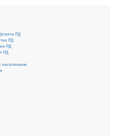
фтията РД
тия РД
ия РД
я РД
с населением
ия