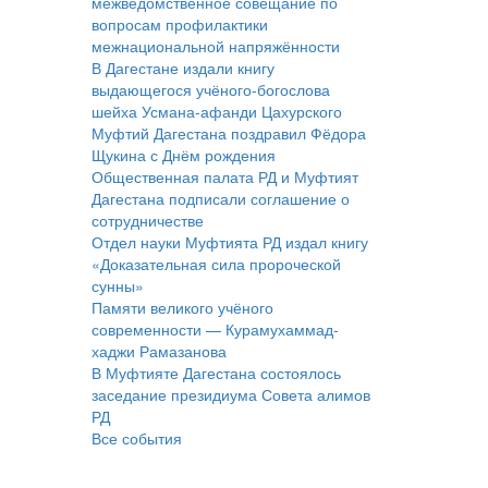
межведомственное совещание по
вопросам профилактики
межнациональной напряжённости
В Дагестане издали книгу
выдающегося учёного-богослова
шейха Усмана-афанди Цахурского
Муфтий Дагестана поздравил Фёдора
Щукина с Днём рождения
Общественная палата РД и Муфтият
Дагестана подписали соглашение о
сотрудничестве
Отдел науки Муфтията РД издал книгу
«Доказательная сила пророческой
сунны»
Памяти великого учёного
современности — Курамухаммад-
хаджи Рамазанова
В Муфтияте Дагестана состоялось
заседание президиума Совета алимов
РД
Все события