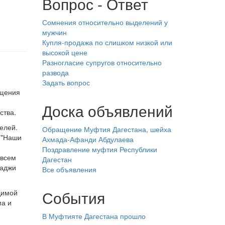
Вопрос - Ответ
Сомнения относительно выделений у
мужчин
Купля-продажа по слишком низкой или
высокой цене
Разногласие супругов относительно
развода
Задать вопрос
ещения
Доска объявлений
ства.
елей.
Обращение Муфтия Дагестана, шейха
 "Наши
Ахмада-Афанди Абдулаева
Поздравление муфтия Республики
 всем
Дагестан
хаджи
Все объявления
События
димой
ма и
В Муфтияте Дагестана прошло