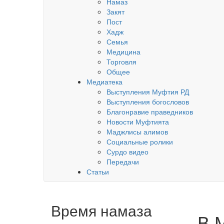
Намаз
Закят
Пост
Хадж
Семья
Медицина
Торговля
Общее
Медиатека
Выступления Муфтия РД
Выступления богословов
Благонравие праведников
Новости Муфтията
Маджлисы алимов
Социальные ролики
Сурдо видео
Передачи
Статьи
Время намаза
В 