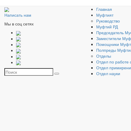
Главная
Муфтият
Написать нам
Руководство
Мы в соц сетях
Муфтий РД
Председатель Му
Заместители Муф
Помощники Муфт
Полпреды Муфти
Отделы
Отдел по работе 
Отдел примирен
Отдел науки