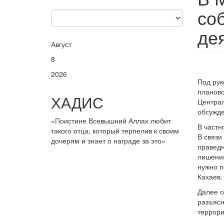
со
де
Август
8
2026
Под рук
планово
ХАДИС
Централ
обсужде
«Поистине Всевышний Аллах любит
В частн
такого отца, который терпелив к своим
В связи
дочерям и знает о награде за это»
праведн
лишения
нужно п
Кахаев.
Далее о
разъясн
террори