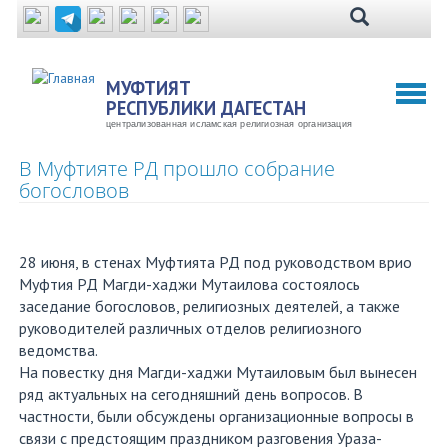
Перейти
к
основному
содержанию
МУФТИЯТ
Toggl
РЕСПУБЛИКИ ДАГЕСТАН
naviga
централизованная исламская религиозная организация
В Муфтияте РД прошло собрание
богословов
28 июня, в стенах Муфтията РД под руководством врио
Муфтия РД Магди-хаджи Мутаилова состоялось
заседание богословов, религиозных деятелей, а также
руководителей различных отделов религиозного
ведомства.
На повестку дня Магди-хаджи Мутаиловым был вынесен
ряд актуальных на сегодняшний день вопросов. В
частности, были обсуждены организационные вопросы в
связи с предстоящим праздником разговения Ураза-