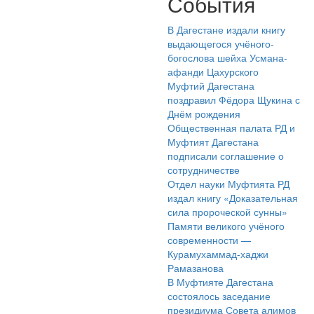
События
В Дагестане издали книгу
выдающегося учёного-
богослова шейха Усмана-
афанди Цахурского
Муфтий Дагестана
поздравил Фёдора Щукина с
Днём рождения
Общественная палата РД и
Муфтият Дагестана
подписали соглашение о
сотрудничестве
Отдел науки Муфтията РД
издал книгу «Доказательная
сила пророческой сунны»
Памяти великого учёного
современности —
Курамухаммад-хаджи
Рамазанова
В Муфтияте Дагестана
состоялось заседание
президиума Совета алимов