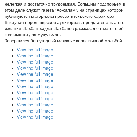
нелегкая и достаточно трудоемкая. Большим подспорьем в
этом деле служит газета "Ас-салам", на страницах которой
публикуются материалы просветительского характера.
Выступая перед широкой аудиторией, представитель этого
издания Шахбан-хаджи Шахбанов рассказал о газете, о её
значимости для мусульман.
Завершился богоугодный маджлис коллективной мольбой.
View the full image
View the full image
View the full image
View the full image
View the full image
View the full image
View the full image
View the full image
View the full image
View the full image
View the full image
View the full image