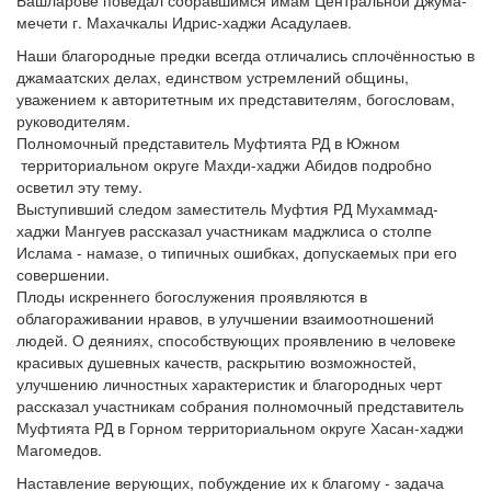
мечети г. Махачкалы Идрис-хаджи Асадулаев.
Наши благородные предки всегда отличались сплочённостью в
джамаатских делах, единством устремлений общины,
уважением к авторитетным их представителям, богословам,
руководителям.
Полномочный представитель Муфтията РД в Южном
территориальном округе Махди-хаджи Абидов подробно
осветил эту тему.
Выступивший следом заместитель Муфтия РД Мухаммад-
хаджи Мангуев рассказал участникам маджлиса о столпе
Ислама - намазе, о типичных ошибках, допускаемых при его
совершении.
Плоды искреннего богослужения проявляются в
облагораживании нравов, в улучшении взаимоотношений
людей. О деяниях, способствующих проявлению в человеке
красивых душевных качеств, раскрытию возможностей,
улучшению личностных характеристик и благородных черт
рассказал участникам собрания полномочный представитель
Муфтията РД в Горном территориальном округе Хасан-хаджи
Магомедов.
Наставление верующих, побуждение их к благому - задача