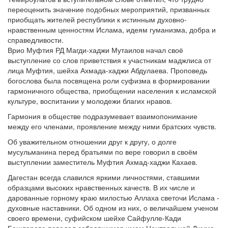
переоценить значение подобных мероприятий, призванных
приобщать жителей республики к истинным духовно-
нравственным ценностям Ислама, идеям гуманизма, добра и
справедливости.
Врио Муфтия РД Магди-хаджи Мутаилов начал своё
выступление со слов приветствия к участникам маджлиса от
лица Муфтия, шейха Ахмада-хаджи Абдулаева. Проповедь
богослова была посвящена роли суфизма в формировании
гармоничного общества, приобщении населения к исламской
культуре, воспитании у молодежи благих нравов.
Гармония в обществе подразумевает взаимопонимание
между его членами, проявление между ними братских чувств.
Об уважительном отношении друг к другу, о долге
мусульманина перед братьями по вере говорил в своём
выступлении заместитель Муфтия Ахмад-хаджи Кахаев.
Дагестан всегда славился яркими личностями, ставшими
образцами высоких нравственных качеств. В их числе и
дарованные горному краю милостью Аллаха светочи Ислама -
духовные наставники. Об одном из них, о величайшем ученом
своего времени, суфийском шейхе Сайфулле-Кади
Башларове поведал собравшимся имам Центральной Джума-