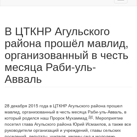
navigati
В ЦТКНР Агульского
района прошёл мавлид,
организованный в честь
месяца Раби-уль-
Авваль
28 декабря 2015 года в ЦТКНР Агульского района прошел
мавлид, организованный в честь месяца Раби-уль-Авваль, в
который родился наш Пророк Мухаммад ﷺ. Мероприятие
посетил глава Агульского района Юрий Исмаилов, а также все
руководители организаций и учреждений, главы сельских
поселений, депутаты, учителя, имамы сел и молодежь