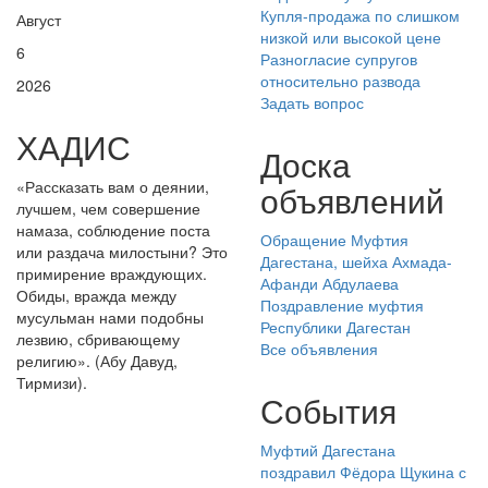
Купля-продажа по слишком
Август
низкой или высокой цене
6
Разногласие супругов
относительно развода
2026
Задать вопрос
ХАДИС
Доска
«Рассказать вам о деянии,
объявлений
лучшем, чем совершение
намаза, соблюдение поста
Обращение Муфтия
или раздача милостыни? Это
Дагестана, шейха Ахмада-
примирение враждующих.
Афанди Абдулаева
Обиды, вражда между
Поздравление муфтия
мусульман нами подобны
Республики Дагестан
лезвию, сбривающему
Все объявления
религию». (Абу Давуд,
Тирмизи).
События
Муфтий Дагестана
поздравил Фёдора Щукина с