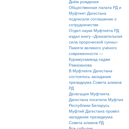
Днём рождения
Общественная палата РД и
Муфтият Дагестана
подписали соглашение о
сотрудничестве
Отдел науки Муфтията РД
издал книгу «Доказательная
сила пророческой сунны»
Памяти великого учёного
современности —
Курамухаммад-хаджи
Рамазанова
В Муфтияте Дагестана
состоялось заседание
президиума Совета алимов
РД
Делегация Муфтията
Дагестана посетила Муфтия
Республики Беларусь
Муфтий Дагестана провёл
заседание президиума
Совета алимов РД
Все события