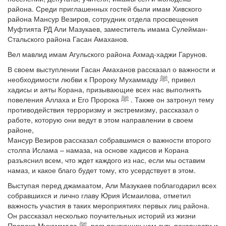
района. Среди приглашенных гостей были имам Хивского
района Мансур Везиров, сотрудник отдела просвещения
Муфтията РД Али Мазукаев, заместитель имама Сулейман-
Стальского района Гасан Амаханов.
Вел мавлид имам Агульского района Ахмад-хаджи Гарунов.
В своем выступлении Гасан Амаханов рассказал о важности и
необходимости любви к Пророку Мухаммаду ﷺ, привел
хадисы и аяты Корана, призывающие всех нас выполнять
повеления Аллаха и Его Пророка ﷺ . Также он затронул тему
противодействия терроризму и экстремизму, рассказал о
работе, которую они ведут в этом направлении в своем
районе,
Мансур Везиров рассказал собравшимся о важности второго
столпа Ислама – намаза, на основе хадисов и Корана
разъяснил всем, что ждет каждого из нас, если мы оставим
намаз, и какое благо будет тому, кто усердствует в этом.
Выступая перед джамаатом, Али Мазукаев поблагодарил всех
собравшихся и лично главу Юрия Исмаилова, отметил
важность участия в таких мероприятиях первых лиц района.
Он рассказал несколько поучительных историй из жизни
Пророка Мухаммада ﷺ, разъясняющих нам суть покорности и