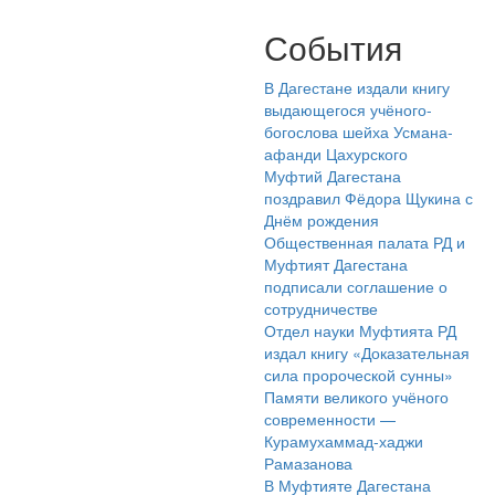
События
В Дагестане издали книгу
выдающегося учёного-
богослова шейха Усмана-
афанди Цахурского
Муфтий Дагестана
поздравил Фёдора Щукина с
Днём рождения
Общественная палата РД и
Муфтият Дагестана
подписали соглашение о
сотрудничестве
Отдел науки Муфтията РД
издал книгу «Доказательная
сила пророческой сунны»
Памяти великого учёного
современности —
Курамухаммад-хаджи
Рамазанова
В Муфтияте Дагестана