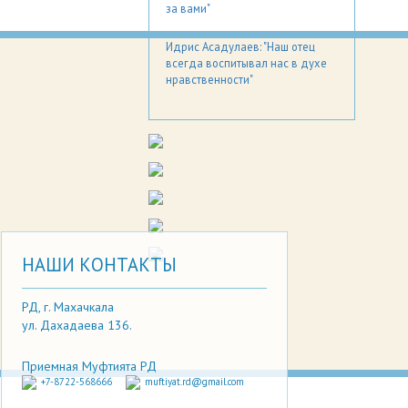
за вами"
Идрис Асадулаев: "Наш отец
всегда воспитывал нас в духе
нравственности"
НАШИ КОНТАКТЫ
РД, г. Махачкала
ул. Дахадаева 136.
Приемная Муфтията РД
+7-8722-568666
muftiyat.rd@gmail.com