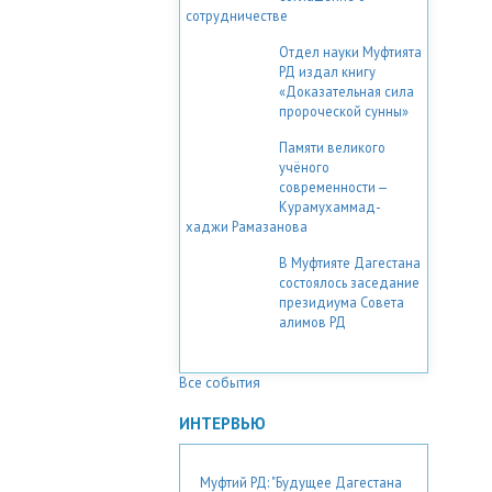
сотрудничестве
Отдел науки Муфтията
РД издал книгу
«Доказательная сила
пророческой сунны»
Памяти великого
учёного
современности —
Курамухаммад-
хаджи Рамазанова
В Муфтияте Дагестана
состоялось заседание
президиума Совета
алимов РД
Все события
ИНТЕРВЬЮ
Муфтий РД: "Будущее Дагестана