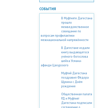
СОБЫТИЯ
В Муфтияте Дагестана
прошло
межведомственное
совещание по
вопросам профилактики
межнациональной напряжённости
В Дагестане издали
книгу выдающегося
учёного-богослова
шейха Усмана-
афанди Цахурского
Муфтий Дагестана
поздравил Фёдора
Щукина с Днём
рождения
Общественная палата
РД и Муфтият
Дагестана подписали
соглашение о