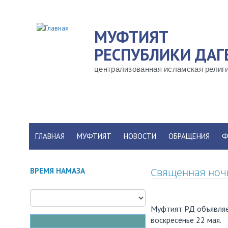
Перейти
к
МУФТИЯТ
основному
содержанию
РЕСПУБЛИКИ ДАГ
централизованная исламская религи
ГЛАВНАЯ
МУФТИЯТ
НОВОСТИ
ОБРАЩЕНИЯ
Ф
Священная ночь
ВРЕМЯ НАМАЗА
Муфтият РД объявляет
воскресенье 22 мая.