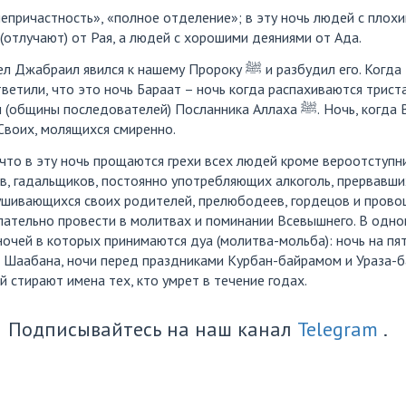
епричастность», «полное отделение»; в эту ночь людей с плох
отлучают) от Рая, а людей с хорошими деяниями от Ада.
ился к нашему Пророку ﷺ и разбудил его. Когда Пророк ﷺ спросил,
ответили, что это ночь Бараат – ночь когда распахиваются трис
оследователей) Посланника Аллаха ﷺ. Ночь, когда Всевышний отвечает
Своих, молящихся смиренно.
 что в эту ночь прощаются грехи всех людей кроме вероотступни
в, гадальщиков, постоянно употребляющих алкоголь, прервавших
ушивающихся своих родителей, прелюбодеев, гордецов и прово
ательно провести в молитвах и поминании Всевышнего. В одно
ночей в которых принимаются дуа (молитва-мольба): ночь на пят
ь Шаабана, ночи перед праздниками Курбан-байрамом и Ураза-б
 стирают имена тех, кто умрет в течение годах.
Подписывайтесь на наш канал
Telegram
.