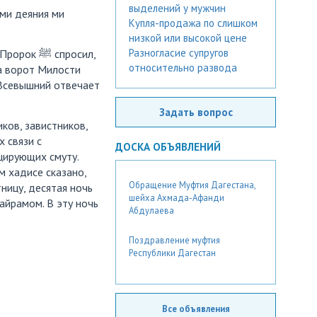
выделений у мужчин
ими деяния ми
Купля-продажа по слишком
низкой или высокой цене
Разногласие супругов
относительно развода
та ворот Милости
Задать вопрос
ков, завистников,
 связи с
ДОСКА ОБЪЯВЛЕНИЙ
цирующих смуту.
м хадисе сказано,
Обращение Муфтия Дагестана,
ницу, десятая ночь
шейха Ахмада-Афанди
айрамом. В эту ночь
Абдулаева
Поздравление муфтия
Республики Дагестан
Все объявления