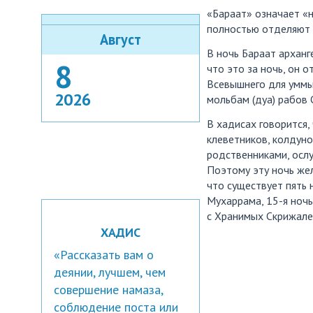
«Бараат» означает «н
полностью отделяют (
Август
В ночь Бараат архангел Джабраил яв
8
что это за ночь, он 
Всевышнего для уммы (общины п
2026
мольбам (дуа) рабов 
В хадисах говорится,
клеветников, колдуно
родственниками, осл
Поэтому эту ночь жел
что существует пять 
Мухаррама, 15-я ноч
с Хранимых Скрижалей
ХАДИС
«Рассказать вам о
деянии, лучшем, чем
совершение намаза,
соблюдение поста или