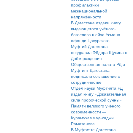
профилактики
межнациональной
напряжённости
В Дагестане издали книгу
выдающегося учёного-
богослова шейха Усмана-
афанди Цахурского
Муфтий Дагестана
поздравил Фёдора Щукина с
Днём рождения
Общественная палата РД и
Муфтият Дагестана
подписали соглашение о
сотрудничестве
Отдел науки Муфтията РД
издал книгу «Доказательная
сила пророческой сунны»
Памяти великого учёного
современности —
Курамухаммад-хаджи
Рамазанова
В Муфтияте Дагестана