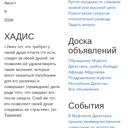
Купля-продажа по слишком
Август
низкой или высокой цене
9
Разногласие супругов
относительно развода
2026
Задать вопрос
ХАДИС
Доска
«Умен тот, кто требует у
объявлений
своей души отчета (то есть:
следит за своей душой, не
Обращение Муфтия
позволяя ей удовлетворять
Дагестана, шейха Ахмада-
такие желания, которые
Афанди Абдулаева
могут оказаться пагубными
Поздравление муфтия
для его религии) и
Республики Дагестан
совершает (праведные) дела
Все объявления
ради того, что ожидает его
после смерти. Слаб же тот,
События
кто позволяет своей душе
следовать ее страстям».(ат-
Тирмизи)
В Муфтияте Дагестана
прошло межведомственное
совещание по вопросам