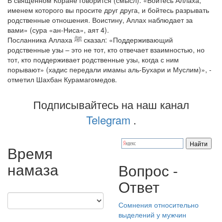
В священном Коране говорится (смысл): «Бойтесь Аллаха,
именем которого вы просите друг друга, и бойтесь разрывать
родственные отношения. Воистину, Аллах наблюдает за
вами» (сура «ан-Ниса», аят 4).
Посланника Аллаха ﷺ сказал: «Поддерживающий
родственные узы – это не тот, кто отвечает взаимностью, но
тот, кто поддерживает родственные узы, когда с ним
порывают» (хадис передали имамы аль-Бухари и Муслим)», -
отметил Шахбан Курамагомедов.
Подписывайтесь на наш канал
Telegram
.
Время
намаза
Вопрос -
Ответ
Сомнения относительно
выделений у мужчин