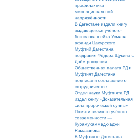
профилактики
межнациональной
напряжённости
В Дагестане издали книгу
выдающегося учёного-
богослова шейха Усмана-
афанди Цахурского
Муфтий Дагестана
поздравил Фёдора Щукина с
Днём рождения
Общественная палата РД и
Муфтият Дагестана
подписали соглашение о
сотрудничестве
Отдел науки Муфтията РД
издал книгу «Доказательная
сила пророческой сунны»
Памяти великого учёного
современности —
Курамухаммад-хаджи
Рамазанова
В Муфтияте Дагестана