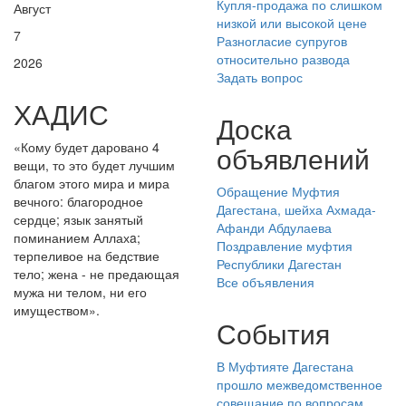
Купля-продажа по слишком
Август
низкой или высокой цене
7
Разногласие супругов
относительно развода
2026
Задать вопрос
ХАДИС
Доска
«Кому будет даровано 4
объявлений
вещи, то это будет лучшим
благом этого мира и мира
Обращение Муфтия
вечного: благородное
Дагестана, шейха Ахмада-
сердце; язык занятый
Афанди Абдулаева
поминанием Аллахa;
Поздравление муфтия
терпеливое на бедствие
Республики Дагестан
тело; жена - не предающая
Все объявления
мужа ни телом, ни его
имуществом».
События
В Муфтияте Дагестана
прошло межведомственное
совещание по вопросам