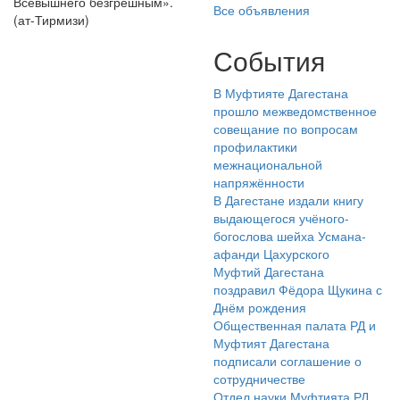
Всевышнего безгрешным».
Все объявления
(ат-Тирмизи)
События
В Муфтияте Дагестана
прошло межведомственное
совещание по вопросам
профилактики
межнациональной
напряжённости
В Дагестане издали книгу
выдающегося учёного-
богослова шейха Усмана-
афанди Цахурского
Муфтий Дагестана
поздравил Фёдора Щукина с
Днём рождения
Общественная палата РД и
Муфтият Дагестана
подписали соглашение о
сотрудничестве
Отдел науки Муфтията РД