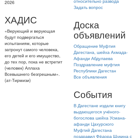
относительно развода
2026
Задать вопрос
ХАДИС
Доска
«Верующий и верующая
объявлений
будут подвергаться
испытаниям, которые
Обращение Муфтия
затронут самого человека,
Дагестана, шейха Ахмада-
его детей и его имущество,
Афанди Абдулаева
до тех пор, пока не встретит
Поздравление муфтия
(человек) Аллаха
Республики Дагестан
Всевышнего безгрешным».
Все объявления
(ат-Тирмизи)
События
В Дагестане издали книгу
выдающегося учёного-
богослова шейха Усмана-
афанди Цахурского
Муфтий Дагестана
поздравил Фёдора Щукина с