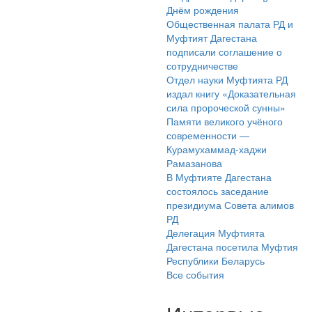
Днём рождения
Общественная палата РД и
Муфтият Дагестана
подписали соглашение о
сотрудничестве
Отдел науки Муфтията РД
издал книгу «Доказательная
сила пророческой сунны»
Памяти великого учёного
современности —
Курамухаммад-хаджи
Рамазанова
В Муфтияте Дагестана
состоялось заседание
президиума Совета алимов
РД
Делегация Муфтията
Дагестана посетила Муфтия
Республики Беларусь
Все события