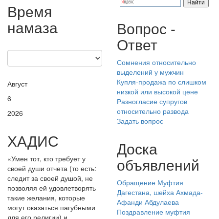
Время
намаза
Вопрос -
Ответ
Сомнения относительно
выделений у мужчин
Купля-продажа по слишком
Август
низкой или высокой цене
6
Разногласие супругов
относительно развода
2026
Задать вопрос
ХАДИС
Доска
«Умен тот, кто требует у
объявлений
своей души отчета (то есть:
следит за своей душой, не
Обращение Муфтия
позволяя ей удовлетворять
Дагестана, шейха Ахмада-
такие желания, которые
Афанди Абдулаева
могут оказаться пагубными
Поздравление муфтия
для его религии) и