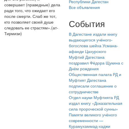
Республики Дагестан
совершает (праведные) дела
Все объявления
ради того, что ожидает его
после смерти. Слаб же тот,
События
кто позволяет своей душе
следовать ее страстям».(ат-
Тирмизи)
В Дагестане издали книгу
выдающегося учёного-
богослова шейха Усмана-
афанди Цахурского
Муфтий Дагестана
поздравил Фёдора Щукина с
Днём рождения
Общественная палата РД и
Муфтият Дагестана
подписали соглашение о
сотрудничестве
Отдел науки Муфтията РД
издал книгу «Доказательная
сила пророческой сунны»
Памяти великого учёного
современности —
Курамухаммад-хаджи