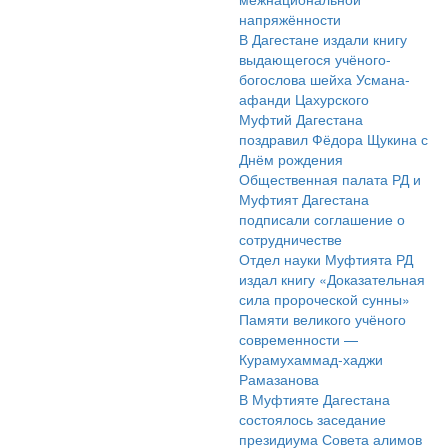
напряжённости
В Дагестане издали книгу
выдающегося учёного-
богослова шейха Усмана-
афанди Цахурского
Муфтий Дагестана
поздравил Фёдора Щукина с
Днём рождения
Общественная палата РД и
Муфтият Дагестана
подписали соглашение о
сотрудничестве
Отдел науки Муфтията РД
издал книгу «Доказательная
сила пророческой сунны»
Памяти великого учёного
современности —
Курамухаммад-хаджи
Рамазанова
В Муфтияте Дагестана
состоялось заседание
президиума Совета алимов