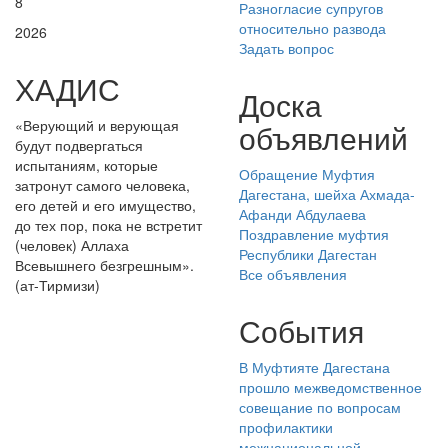
8
Разногласие супругов
относительно развода
2026
Задать вопрос
ХАДИС
Доска
«Верующий и верующая
объявлений
будут подвергаться
испытаниям, которые
Обращение Муфтия
затронут самого человека,
Дагестана, шейха Ахмада-
его детей и его имущество,
Афанди Абдулаева
до тех пор, пока не встретит
Поздравление муфтия
(человек) Аллаха
Республики Дагестан
Всевышнего безгрешным».
Все объявления
(ат-Тирмизи)
События
В Муфтияте Дагестана
прошло межведомственное
совещание по вопросам
профилактики
межнациональной