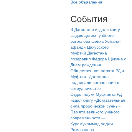
Все объявления
События
В Дагестане издали книгу
выдающегося учёного-
богослова шейха Усмана-
афанди Цахурского
Муфтий Дагестана
поздравил Фёдора Щукина с
Днём рождения
Общественная палата РД и
Муфтият Дагестана
подписали соглашение о
сотрудничестве
Отдел науки Муфтията РД
издал книгу «Доказательная
сила пророческой сунны»
Памяти великого учёного
современности —
Курамухаммад-хаджи
Рамазанова