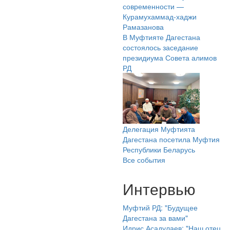
современности —
Курамухаммад-хаджи
Рамазанова
В Муфтияте Дагестана
состоялось заседание
президиума Совета алимов
РД
Делегация Муфтията
Дагестана посетила Муфтия
Республики Беларусь
Все события
Интервью
Муфтий РД: "Будущее
Дагестана за вами"
Идрис Асадулаев: "Наш отец