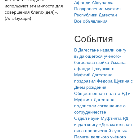
Афанди Абдулаева
используют эти милости для
Поздравление муфтия
совершения благих дел)».
Республики Дагестан
(Аль-Бухари)
Все объявления
События
В Дагестане издали книгу
выдающегося учёного-
богослова шейха Усмана-
афанди Цахурского
Муфтий Дагестана
поздравил Фёдора Щукина с
Днём рождения
Общественная палата РД и
Муфтият Дагестана
подписали соглашение о
сотрудничестве
Отдел науки Муфтията РД
издал книгу «Доказательная
сила пророческой сунны»
Памяти великого учёного