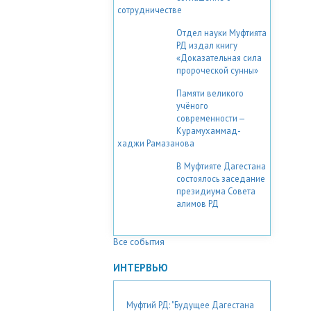
сотрудничестве
Отдел науки Муфтията
РД издал книгу
«Доказательная сила
пророческой сунны»
Памяти великого
учёного
современности —
Курамухаммад-
хаджи Рамазанова
В Муфтияте Дагестана
состоялось заседание
президиума Совета
алимов РД
Все события
ИНТЕРВЬЮ
Муфтий РД: "Будущее Дагестана