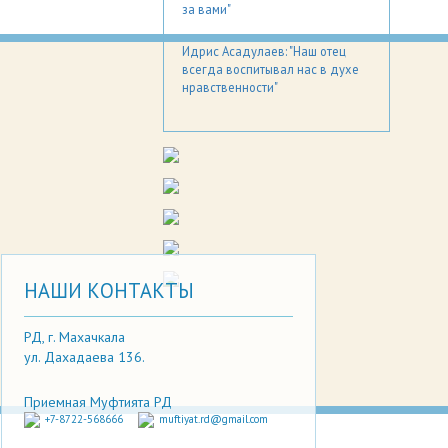
за вами"
Идрис Асадулаев: "Наш отец
всегда воспитывал нас в духе
нравственности"
НАШИ КОНТАКТЫ
РД, г. Махачкала
ул. Дахадаева 136.
Приемная Муфтията РД
+7-8722-568666
muftiyat.rd@gmail.com