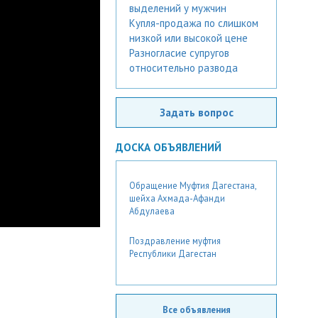
выделений у мужчин
Купля-продажа по слишком
низкой или высокой цене
Разногласие супругов
относительно развода
Задать вопрос
ДОСКА ОБЪЯВЛЕНИЙ
Обращение Муфтия Дагестана,
шейха Ахмада-Афанди
Абдулаева
Поздравление муфтия
Республики Дагестан
Все объявления