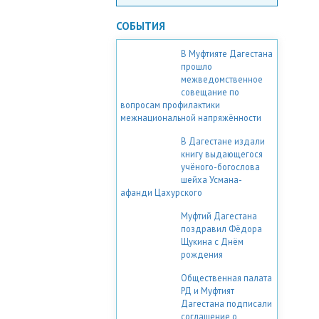
СОБЫТИЯ
В Муфтияте Дагестана
прошло
межведомственное
совещание по
вопросам профилактики
межнациональной напряжённости
В Дагестане издали
книгу выдающегося
учёного-богослова
шейха Усмана-
афанди Цахурского
Муфтий Дагестана
поздравил Фёдора
Щукина с Днём
рождения
Общественная палата
РД и Муфтият
Дагестана подписали
соглашение о