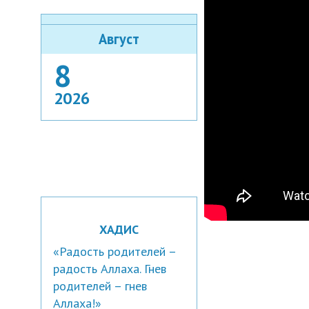
Август
8
2026
ХАДИС
«Радость родителей –
радость Аллаха. Гнев
родителей – гнев
Аллаха!»