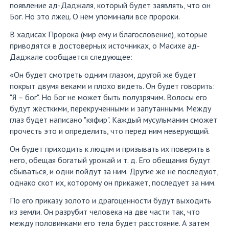
появление ад-Даджаля, который будет заявлять, что он
Бог. Но это лжец. О нём упоминали все пророки.
В хадисах Пророка (мир ему и благословение), которые
приводятся в достоверных источниках, о Масихе ад-
Даджале сообщается следующее:
«Он будет смотреть одним глазом, другой же будет
покрыт двумя веками и плохо видеть. Он будет говорить:
"Я – бог". Но Бог не может быть полузрячим. Волосы его
будут жёсткими, перекрученными и запутанными. Между
глаз будет написано "кяфир". Каждый мусульманин сможет
прочесть это и определить, что перед ним неверующий.
Он будет приходить к людям и призывать их поверить в
него, обещая богатый урожай и т. д. Его обещания будут
сбываться, и одни пойдут за ним. Другие же не последуют,
однако скот их, которому он прикажет, последует за ним.
По его приказу золото и драгоценности будут выходить
из земли. Он разрубит человека на две части так, что
между половинками его тела будет расстояние. А затем