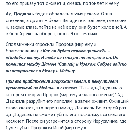
по его приказу тот оживёт и, смеясь, подойдёт к нему.
Ад-Даджаль
будет обладать двумя реками. Одна –
огненная, а другая – белая. Вы идите к той реке, где огонь,
и, закрыв глаза, пейте из неё воду, она будет холодной. А
в белой реке, наоборот, огонь. Это – магия».
Сподвижники спросили Пророка (мир ему и
благословение): «
Как он будет перемещаться?
». –
«
Подобно ветру. И люди не смогут понять, кто он. Он
появится между Шамом (Сирией) и Ираком. Собрав войско,
он отправится в Мекку и Медину.
При его приближении задрожит земля. К нему придёт
правоверный из Медины и скажет
: "Ты – ад-Даджаль, о
котором говорил Пророк (мир ему и благословение)". Ад-
Даджаль разрубит его пополам, а затем оживит. Оживший
снова скажет, что перед ним ад-Даджаль. Во второй раз
ад-Даджаль не сможет убить его, поскольку вся сила его
иссякнет. После он устремится в сторону Иерусалима, где
будет убит Пророком Исой (мир ему)».