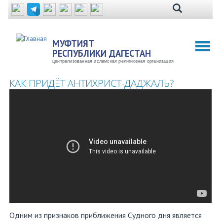
Перейти
к
основному
содержанию
МУФТИЯТ
Toggl
РЕСПУБЛИКИ ДАГЕСТАН
naviga
централизованная исламская религиозная организация
КАК ПРИДЁТ АНТИХРИСТ-ДАДЖАЛЬ?
Одним из признаков приближения Судного дня является