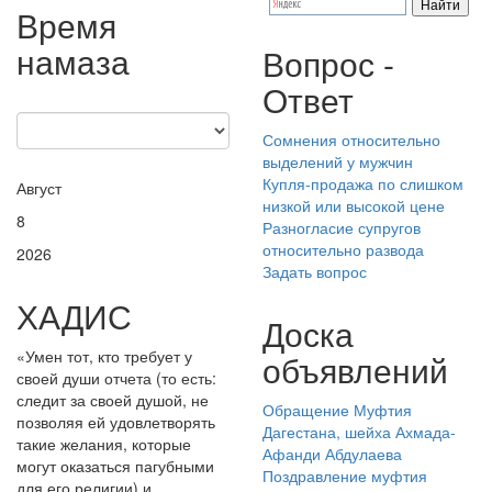
Время
намаза
Вопрос -
Ответ
Сомнения относительно
выделений у мужчин
Купля-продажа по слишком
Август
низкой или высокой цене
8
Разногласие супругов
относительно развода
2026
Задать вопрос
ХАДИС
Доска
«Умен тот, кто требует у
объявлений
своей души отчета (то есть:
следит за своей душой, не
Обращение Муфтия
позволяя ей удовлетворять
Дагестана, шейха Ахмада-
такие желания, которые
Афанди Абдулаева
могут оказаться пагубными
Поздравление муфтия
для его религии) и