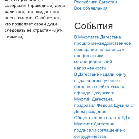
Республики Дагестан
совершает (праведные) дела
Все объявления
ради того, что ожидает его
после смерти. Слаб же тот,
События
кто позволяет своей душе
следовать ее страстям».(ат-
Тирмизи)
В Муфтияте Дагестана
прошло межведомственное
совещание по вопросам
профилактики
межнациональной
напряжённости
В Дагестане издали книгу
выдающегося учёного-
богослова шейха Усмана-
афанди Цахурского
Муфтий Дагестана
поздравил Фёдора Щукина с
Днём рождения
Общественная палата РД и
Муфтият Дагестана
подписали соглашение о
сотрудничестве