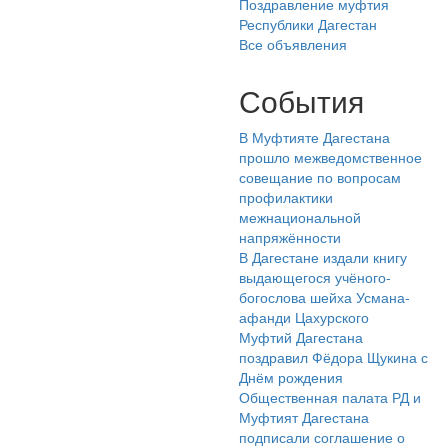
Поздравление муфтия
Республики Дагестан
Все объявления
События
В Муфтияте Дагестана
прошло межведомственное
совещание по вопросам
профилактики
межнациональной
напряжённости
В Дагестане издали книгу
выдающегося учёного-
богослова шейха Усмана-
афанди Цахурского
Муфтий Дагестана
поздравил Фёдора Щукина с
Днём рождения
Общественная палата РД и
Муфтият Дагестана
подписали соглашение о