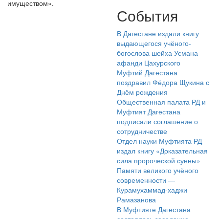
имуществом».
События
В Дагестане издали книгу
выдающегося учёного-
богослова шейха Усмана-
афанди Цахурского
Муфтий Дагестана
поздравил Фёдора Щукина с
Днём рождения
Общественная палата РД и
Муфтият Дагестана
подписали соглашение о
сотрудничестве
Отдел науки Муфтията РД
издал книгу «Доказательная
сила пророческой сунны»
Памяти великого учёного
современности —
Курамухаммад-хаджи
Рамазанова
В Муфтияте Дагестана