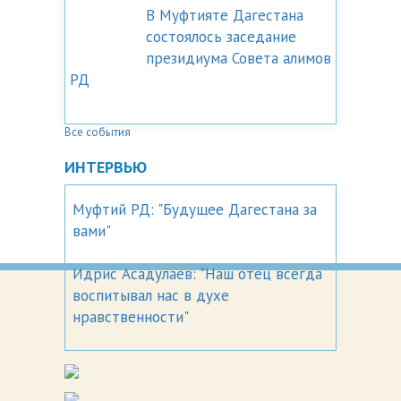
В Муфтияте Дагестана
состоялось заседание
президиума Совета алимов
РД
Все события
ИНТЕРВЬЮ
Муфтий РД: "Будущее Дагестана за
вами"
Идрис Асадулаев: "Наш отец всегда
воспитывал нас в духе
нравственности"