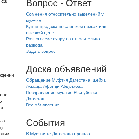
Вопрос - Ответ
и
Сомнения относительно выделений у
мужчин
Купля-продажа по слишком низкой или
высокой цене
Разногласие супругов относительно
развода
Задать вопрос
Доска объявлений
ждении
Обращение Муфтия Дагестана, шейха
Ахмада-Афанди Абдулаева
Поздравление муфтия Республики
она,
Дагестан
о
Все объявления
ии
События
ыла
му
В Муфтияте Дагестана прошло
ации