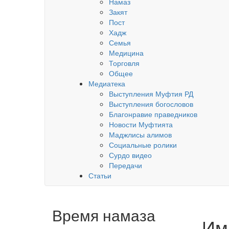
Намаз
Закят
Пост
Хадж
Семья
Медицина
Торговля
Общее
Медиатека
Выступления Муфтия РД
Выступления богословов
Благонравие праведников
Новости Муфтията
Маджлисы алимов
Социальные ролики
Сурдо видео
Передачи
Статьи
Время намаза
Им