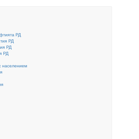
фтията РД
тия РД
ия РД
я РД
с населением
ия
ия