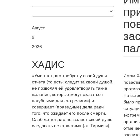
пр
по
Август
за
9
па
2026
ХАДИС
«Умен тот, кто требует у своей души
Имам Ха
отчета (то есть: следит за своей душой,
повестк
не позволяя ей удовлетворять такие
противо
желания, которые могут оказаться
На встр
пагубными для его религии) и
было пр
совершает (праведные) дела ради
ситуаци
того, что ожидает его после смерти.
экстрем
Слаб же тот, кто позволяет своей душе
организ
следовать ее страстям».(ат-Тирмизи)
отмечен
воспита