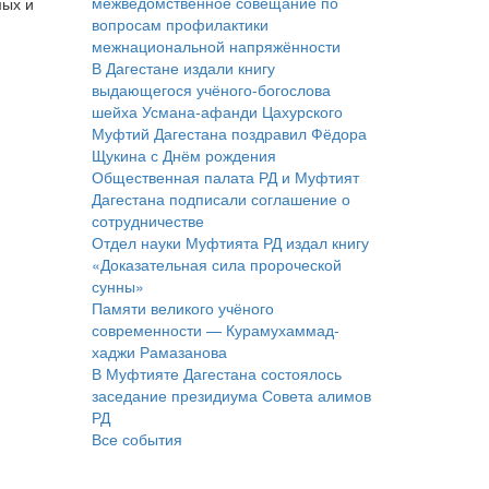
межведомственное совещание по
мых и
вопросам профилактики
межнациональной напряжённости
В Дагестане издали книгу
выдающегося учёного-богослова
шейха Усмана-афанди Цахурского
Муфтий Дагестана поздравил Фёдора
Щукина с Днём рождения
Общественная палата РД и Муфтият
Дагестана подписали соглашение о
сотрудничестве
Отдел науки Муфтията РД издал книгу
«Доказательная сила пророческой
сунны»
Памяти великого учёного
современности — Курамухаммад-
хаджи Рамазанова
В Муфтияте Дагестана состоялось
заседание президиума Совета алимов
РД
Все события