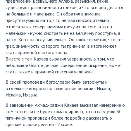
предписаний Всевышнего Аллаха, разъяснил, какие
существуют разновидности грехов, и что все они делятся
на большие и маленькие. Он обратил внимание
присутствующих на то, что нельзя снисходительно
относиться к совершаемому греху из-за того, что он
маленький - нужно смотреть не на величину проступка, а
на то, Кого ты ослушиваешься! Он также отметил, что тот
грех, значимость которого ты принизил, в итоге может
стать причиной плохого конца.
Вместе с тем Кахаев выразил уверенность в том, что
небольшое благое деяние, совершенное искренне, может
стать также и причиной спасения человека.
В своей проповеди богословом были затронуты и
отдельные вопросы по теме основ религии - Имана,
Ислама, Ихсана.
В завершении Ахмад-хаджи Кахаев высказал намерение о
том, что если не будет командирован, то на следующей
пятничной проповеди более подробно рассказать о
третьей основе религии - Ихсане.