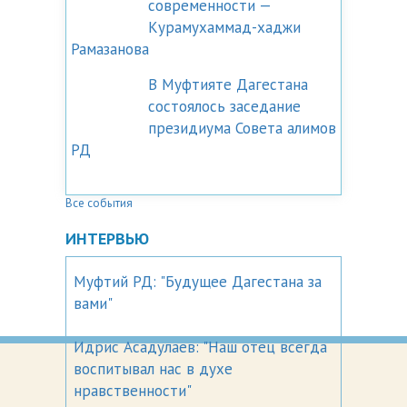
современности —
Курамухаммад-хаджи
Рамазанова
В Муфтияте Дагестана
состоялось заседание
президиума Совета алимов
РД
Все события
ИНТЕРВЬЮ
Муфтий РД: "Будущее Дагестана за
вами"
Идрис Асадулаев: "Наш отец всегда
воспитывал нас в духе
нравственности"