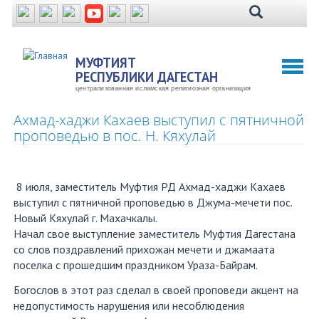
Перейти
к
основному
содержанию
МУФТИЯТ
Toggl
РЕСПУБЛИКИ ДАГЕСТАН
naviga
централизованная исламская религиозная организация
Ахмад-хаджи Кахаев выступил с пятничной
проповедью в пос. Н. Кяхулай
8 июля, заместитель Муфтия РД Ахмад-хаджи Кахаев
выступил с пятничной проповедью в Джума-мечети пос.
Новый Кяхулай г. Махачкалы.
Начал свое выступление заместитель Муфтия Дагестана
со слов поздравлений прихожан мечети и джамаата
поселка с прошедшим праздником Ураза-Байрам.
Богослов в этот раз сделал в своей проповеди акцент на
недопустимость нарушения или несоблюдения