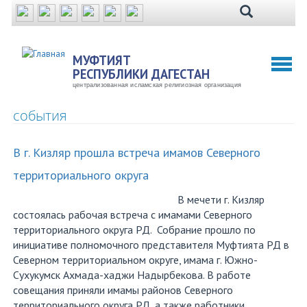
Перейти
к
основному
содержанию
МУФТИЯТ
Toggl
РЕСПУБЛИКИ ДАГЕСТАН
naviga
централизованная исламская религиозная организация
события
В г. Кизляр прошла встреча имамов Северного
территориального округа
В мечети г. Кизляр
состоялась рабочая встреча с имамами Северного
территориального округа РД. Собрание прошло по
инициативе полномочного представителя Муфтията РД в
Северном территориальном округе, имама г. Южно-
Сухукумск Ахмада-хаджи Надырбекова. В работе
совещания приняли имамы районов Северного
территориального округа РД, а также работники