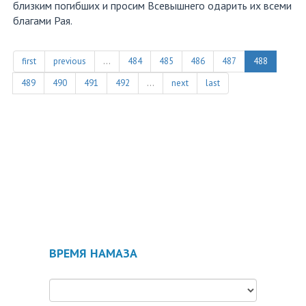
близким погибших и просим Всевышнего одарить их всеми
благами Рая.
first
previous
…
484
485
486
487
488
489
490
491
492
…
next
last
ВРЕМЯ НАМАЗА